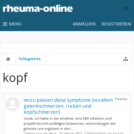
MENU
ANMELDEN
REGISTRIEREN
Schlagworte
kopf
wozu passen diese symptome (vorallem
Thema
gelenkschmerzen, rücken und
kopfschmerzen)
vorab, ich hatte in der kindheit, eine EBV infektion und
polyathritis (mit aufälligen blutwerten, entzündungen der
gelenke und ergüssen in den...
Thema von:
nicole a.
,
24. Januar 2012
, 5 Antwort(en), im Forum: