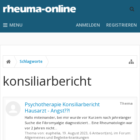
MENU
ANMELDEN
REGISTRIEREN
Schlagworte
konsiliarbericht
Psychotherapie Konsiliarbericht
Thema
Hausarzt - Angst??!
Hallo miteinander, bei mir wurde vor Kurzem nach jahrelanger
Suche die Fibromyalgie diagnostiziert... Eine Rheumatologin war
vor 2 Jahren nicht...
Thema von:
euphelia
,
19. August 2023
, 6 Antwort(en), im Forum:
Allgemeines und Begleiterkrankungen