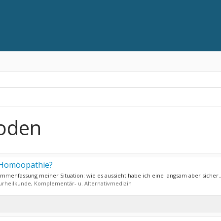
oden
d Homöopathie?
ammenfassung meiner Situation: wie es aussieht habe ich eine langsam aber sicher..
urheilkunde, Komplementär- u. Alternativmedizin