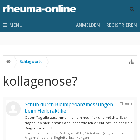
MENU
ANMELDEN
REGISTRIEREN
Schlagworte
kollagenose?
Schub durch Bioimpedanzmessungen
Thema
beim Heilpraktiker
Guten Tag alle zusammen, ich bin neu hier und möchte Euch
fragen, ob hier jemand ähnliches wie ich erlebt hat. Ich habe als
Diagenose undiff....
Thema von:
Lacune
,
6. August 2011
, 14 Antwort(en), im Forum:
Allgemeines und Begleiterkrankungen