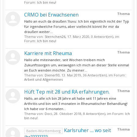
Forum:
Ich bin neu!
CRMO bei Erwachsenen
Thema
Hallo an euch da draußen:1luvu: Ich bin eigentlich nicht der Typ
für irgendwelche Forums, aber vielleicht könnt Ihr mir da
draußen weiter...
Thema von:
Sternchen26
,
17. März 2020
, 0 Antwort(en), im
Forum:
Ich bin neu!
Karriere mit Rheuma
Thema
Hallo alle miteinander, seit Wochen treiben mich
Zukunftssorgen um, weswegen ich mich an dieser Stelle einmal
an Euch wenden möchte. Zu meiner...
Thema von:
Diener93
,
13. Mai 2019
, 36 Antwort(en), im Forum:
Arbeit und Allgemeines
Hüft Tep mit 28 und RA erfahrungen.
Thema
Hallo, an alle ich bin 28 Jahre alt habe seit 11 Jahren eine
Arthritis und bin seit 3 monaten in Rheumatischer Behandlung!
Ich habe vor 6 monaten...
Thema von:
Doci
,
28. Oktober 2018
, 8 Antwort(en), im Forum:
Ich
bin neu!
Karlsruher .... wo seit
Thema
Baden-Württemberg