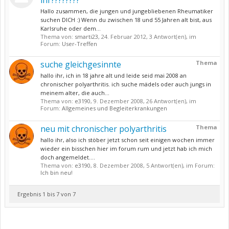
ihr????????
Hallo zusammen, die jungen und jungebliebenen Rheumatiker
suchen DICH :) Wenn du zwischen 18 und 55 Jahren alt bist, aus
Karlsruhe oder dem...
Thema von:
smarti23
,
24. Februar 2012
, 3 Antwort(en), im
Forum:
User-Treffen
suche gleichgesinnte
Thema
hallo ihr, ich in 18 jahre alt und leide seid mai 2008 an
chronischer polyarthritis. ich suche mädels oder auch jungs in
meinem alter, die auch...
Thema von:
e3190
,
9. Dezember 2008
, 26 Antwort(en), im
Forum:
Allgemeines und Begleiterkrankungen
neu mit chronischer polyarthritis
Thema
hallo ihr, also ich stöber jetzt schon seit einigen wochen immer
wieder ein bisschen hier im forum rum und jetzt hab ich mich
doch angemeldet....
Thema von:
e3190
,
8. Dezember 2008
, 5 Antwort(en), im Forum:
Ich bin neu!
Ergebnis 1 bis 7 von 7