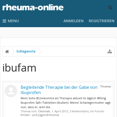
MENU
ANMELDEN
REGISTRIEREN
Schlagworte
ibufam
Begleitende Therapie bei der Gabe von
Thema
Ibuprofen
Mein Sohn (8) bekommt als Therapie aktuell 3x täglich 400mg
Ibuprofen Saft /Tabletten (Ibufam). Meine Schwiegermutter sagt
nun, dass er, weil die...
Thema von:
Okemak
,
1. April 2012
, 5 Antwort(en), im Forum:
Kinder- und Jugendrheuma