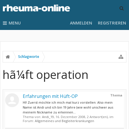
MENU
ANMELDEN
REGISTRIEREN
Schlagworte
hã¼ft operation
Erfahrungen mit Hüft-OP
Thema
HI! Zuerst möchte ich mich mal kurz vorstellen: Also mein
Name ist Andi und ich bin 19 Jahre (wie wohl unschwer aus
meinem Nickname zu erkennen...
Thema von:
Andi_19
,
16. Dezember 2008
, 2 Antwort(en), im
Forum:
Allgemeines und Begleiterkrankungen