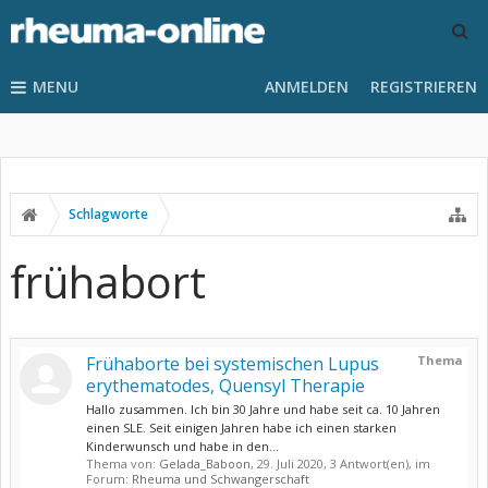
MENU
ANMELDEN
REGISTRIEREN
Schlagworte
frühabort
Frühaborte bei systemischen Lupus
Thema
erythematodes, Quensyl Therapie
Hallo zusammen. Ich bin 30 Jahre und habe seit ca. 10 Jahren
einen SLE. Seit einigen Jahren habe ich einen starken
Kinderwunsch und habe in den...
Thema von:
Gelada_Baboon
,
29. Juli 2020
, 3 Antwort(en), im
Forum:
Rheuma und Schwangerschaft