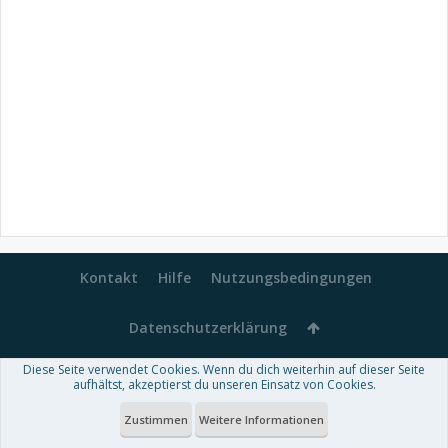
Kontakt
Hilfe
Nutzungsbedingungen
Datenschutzerklärung
Diese Seite verwendet Cookies. Wenn du dich weiterhin auf dieser Seite
Forum software by XenForo™
aufhältst, akzeptierst du unseren Einsatz von Cookies.
-
Deutsch von xenDach
Some XenForo functionality crafted by
Audentio Design
.
Theme designed by
ThemeHouse
.
Zustimmen
Weitere Informationen