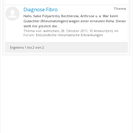
Diagnose Fibro
Thema
Hallo, habe Polyartritis, Bechterew, Arthrose u. a. War beim
Gutachter (Rheumatologen) wegen einer erneuten Reha. Dieser
stellt mir plözlich die...
Thema von:
wilmchen
,
28. Oktober 2011
, 10 Antwort(en), im
Forum:
Entzündliche rheumatische Erkrankungen
Ergebnis 1 bis 2 von 2