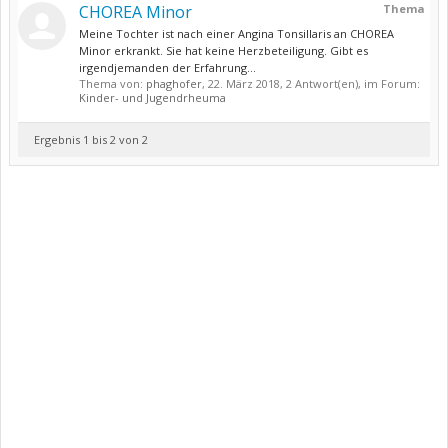
CHOREA Minor
Thema
Meine Tochter ist nach einer Angina Tonsillaris an CHOREA
Minor erkrankt. Sie hat keine Herzbeteiligung. Gibt es
irgendjemanden der Erfahrung...
Thema von:
phaghofer
,
22. März 2018
, 2 Antwort(en), im Forum:
Kinder- und Jugendrheuma
Ergebnis 1 bis 2 von 2