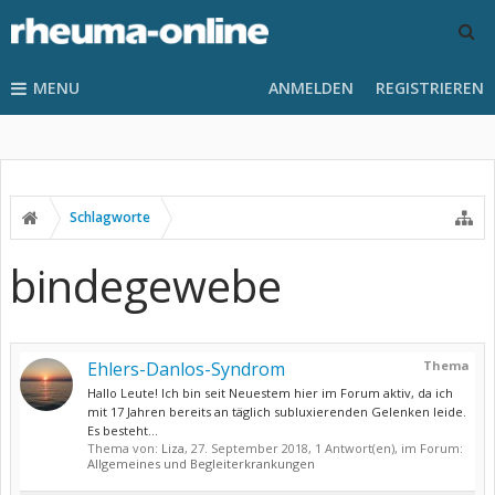
MENU
ANMELDEN
REGISTRIEREN
Schlagworte
bindegewebe
Ehlers-Danlos-Syndrom
Thema
Hallo Leute! Ich bin seit Neuestem hier im Forum aktiv, da ich
mit 17 Jahren bereits an täglich subluxierenden Gelenken leide.
Es besteht...
Thema von:
Liza
,
27. September 2018
, 1 Antwort(en), im Forum:
Allgemeines und Begleiterkrankungen