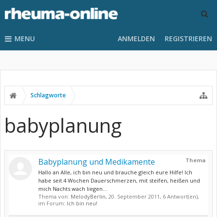
MENU
ANMELDEN
REGISTRIEREN
Schlagworte
babyplanung
Babyplanung und Medikamente
Thema
Hallo an Alle, ich bin neu und brauche gleich eure Hilfe! Ich
habe seit 4 Wochen Dauerschmerzen, mit steifen, heißen und
mich Nachts wach liegen...
Thema von:
MelodyBerlin
,
20. September 2011
, 6 Antwort(en),
im Forum:
Ich bin neu!