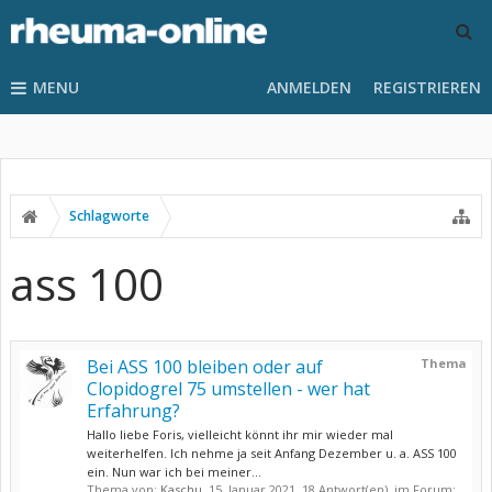
MENU
ANMELDEN
REGISTRIEREN
Schlagworte
ass 100
Bei ASS 100 bleiben oder auf
Thema
Clopidogrel 75 umstellen - wer hat
Erfahrung?
Hallo liebe Foris, vielleicht könnt ihr mir wieder mal
weiterhelfen. Ich nehme ja seit Anfang Dezember u. a. ASS 100
ein. Nun war ich bei meiner...
Thema von:
Kaschu
,
15. Januar 2021
, 18 Antwort(en), im Forum: