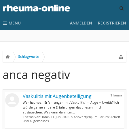
MENU
ANMELDEN
REGISTRIEREN
Schlagworte
anca negativ
Vaskulitis mit Augenbeteiligung
Thema
Wer hat noch Erfahrungen mit Vaskulitis im Auge + Uveitis? Ich
würde gerne andere Erfahrungen dazu lesen, mich
austauschen. Was kann dahinter...
Thema von:
lone
,
11. Juni 2008
, 5 Antwort(en), im Forum:
Arbeit
und Allgemeines