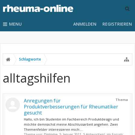
MENU
ANMELDEN
REGISTRIEREN
Schlagworte
alltagshilfen
Anregungen für
Thema
Produktverbesserungen für Rheumatiker
gesucht
Hallo, ich bin Studentin im Fachbereich Produktdesign und
möchte demnächst meine Abschlussarbeit angehen. Zwei
Themenfelder interessieren mich:...
Thema von:
Diploma
,
5. Januar 2011
, 5 Antwort(en), im Forum: