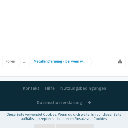
Foren
...
Metallentfernung - bei wem wurde das auch schon gemac
Kontakt
Hilfe
Nutzungsbedingungen
Datenschutzerklärung
Diese Seite verwendet Cookies. Wenn du dich weiterhin auf dieser Seite
Forum software by XenForo™
aufhältst, akzeptierst du unseren Einsatz von Cookies.
-
Deutsch von xenDach
Some XenForo functionality crafted by
Audentio Design
.