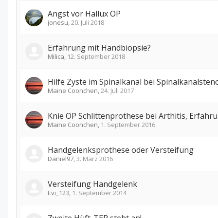
Angst vor Hallux OP
jonesu
,
20. Juli 2018
Erfahrung mit Handbiopsie?
Milica
,
12. September 2018
Hilfe Zyste im Spinalkanal bei Spinalkanalsten
Maine Coonchen
,
24. Juli 2017
Knie OP Schlittenprothese bei Arthitis, Erfah
Maine Coonchen
,
1. September 2016
Handgelenksprothese oder Versteifung
Daniel97
,
3. März 2016
Versteifung Handgelenk
Evi_123
,
1. September 2014