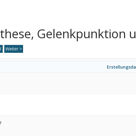
rthese, Gelenkpunktion 
8
Weiter >
Erstellungsd
?