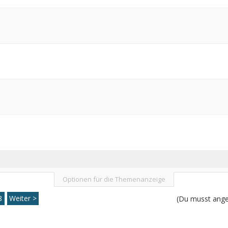
Optionen für die Themenanzeige
8
Weiter >
(Du musst angem