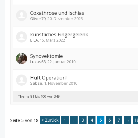
Coxathrose und Ischias
Oliver70
,
20. Dezember 2023
künstliches Fingergelenk
BILA
,
15. März 2022
Synovektomie
Luxus68
,
22. Januar 2010
Hüft Operation!
Sabse
,
1. November 2010
Thema 81 bis 100 von 349
< Zurück
1
←
3
4
5
6
7
→
1
Seite 5 von 18