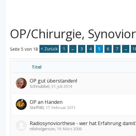
OP/Chirurgie, Synovio
< Zurück
1
←
3
4
5
6
7
→
1
Seite 5 von 18
Titel
OP gut überstanden!
Schnubbel
,
31. Juli 2014
OP an Händen
Steffi80
,
17. Februar 2011
Radiosynoviorthese - wer hat Erfahrung damit
nilsholgerson
,
19. März 2006