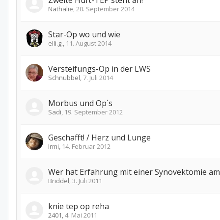
Zweite Hüft-TEP steht an!
Nathalie
,
20. September 2014
Star-Op wo und wie
elli.g.
,
11. August 2014
Versteifungs-Op in der LWS
Schnubbel
,
7. Juli 2014
Morbus und Op`s
Sadi
,
19. September 2012
Geschafft! / Herz und Lunge
Irmi
,
14. Februar 2012
Wer hat Erfahrung mit einer Synovektomie am
Briddel
,
3. Juli 2011
knie tep op reha
2401
,
4. Mai 2011