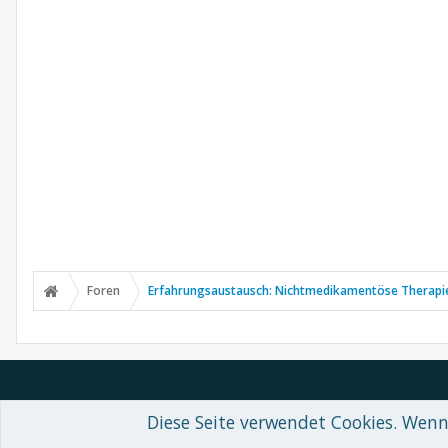
Foren
Erfahrungsaustausch: Nichtmedikamentöse Therapi
Diese Seite verwendet Cookies. Wenn 
Forum software by XenForo™
© 2010-2018 XenForo Ltd.
-
Deutsch von