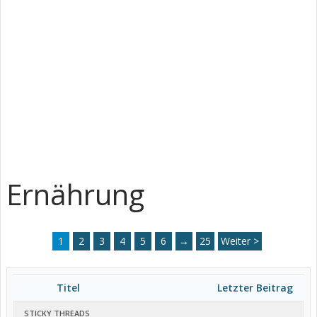
Ernährung
1
2
3
4
5
6
→
25
Weiter >
Titel
Letzter Beitrag
STICKY THREADS