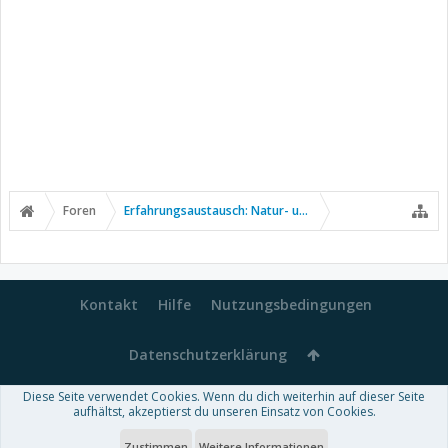
Foren
Erfahrungsaustausch: Natur- und Alternativmedizin
Kontakt
Hilfe
Nutzungsbedingungen
Datenschutzerklärung
Diese Seite verwendet Cookies. Wenn du dich weiterhin auf dieser Seite
Forum software by XenForo™
aufhältst, akzeptierst du unseren Einsatz von Cookies.
-
Deutsch von xenDach
Some XenForo functionality crafted by
Audentio Design
.
Theme designed by
ThemeHouse
.
Zustimmen
Weitere Informationen