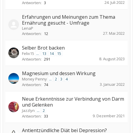
24. Juli 2022
Antworten:
3
Erfahrungen und Meinungen zum Thema
Ernährung gesucht - Umfrage
LenaP
27. Mai 2022
Antworten:
12
Selber Brot backen
Felix15
...
13
14
15
8. August 2023
Antworten:
291
Magnesium und dessen Wirkung
Money Penny
...
2
3
4
3. Januar 2022
Antworten:
74
Neue Erkenntnisse zur Verbindung von Darm
und Gelenken
Jazzlyn
...
2
9. Dezember 2021
Antworten:
33
Antientzündliche Diät bei Depression?