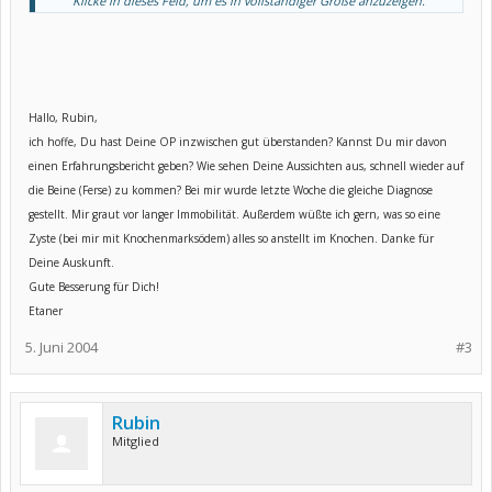
Klicke in dieses Feld, um es in vollständiger Größe anzuzeigen.
zur OP entschließen soll. Ansonsten würde der ganze Fuß immer
mehr Schaden nehmen. Außerdem habe ich natürlich beim Gehen
Schmerzen.
Wie das vonstatten gehen soll, hat er mir erklärt. Trotzdem stelle
ich mir den Eingriff gerade an diesem Gelenk ziemlich schwierig
vor. Möglicherweise wird es danach recht lange dauern, bis ich
Hallo, Rubin,
wieder normal gehfähig sein werde - oder vielleicht auch nicht
ich hoffe, Du hast Deine OP inzwischen gut überstanden? Kannst Du mir davon
mehr?
einen Erfahrungsbericht geben? Wie sehen Deine Aussichten aus, schnell wieder auf
Hat von Euch jemand obige OP evtl. schon hinter sich bzw.
die Beine (Ferse) zu kommen? Bei mir wurde letzte Woche die gleiche Diagnose
Probleme mit dem Sprunggelenk? Ich bin sehr gespannt auf Eure
gestellt. Mir graut vor langer Immobilität. Außerdem wüßte ich gern, was so eine
Erfahrungen.
Zyste (bei mir mit Knochenmarksödem) alles so anstellt im Knochen. Danke für
Es grüßt Euch.....
Deine Auskunft.
Rubin
Gute Besserung für Dich!
Etaner
5. Juni 2004
#3
Rubin
Mitglied