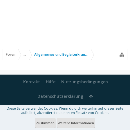
Foren
...
Allgemeines und Begleiterkrankungen
Kontakt
Hilfe
Nutzungsbedingungen
Datenschutzerklärung
Diese Seite verwendet Cookies. Wenn du dich weiterhin auf dieser Seite
Forum software by XenForo™
aufhältst, akzeptierst du unseren Einsatz von Cookies.
-
Deutsch von xenDach
Some XenForo functionality crafted by
Audentio Design
.
Theme designed by
ThemeHouse
.
Zustimmen
Weitere Informationen