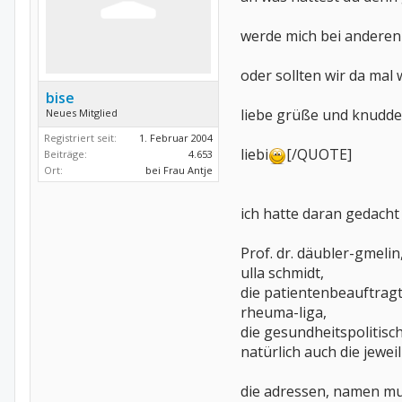
werde mich bei anderen 
oder sollten wir da mal 
bise
liebe grüße und knudde
Neues Mitglied
Registriert seit:
1. Februar 2004
liebi
[/QUOTE]
Beiträge:
4.653
Ort:
bei Frau Antje
ich hatte daran gedacht
Prof. dr. däubler-gmeli
ulla schmidt,
die patientenbeauftra
rheuma-liga,
die gesundheitspolitis
natürlich auch die jewe
die adressen, namen mu