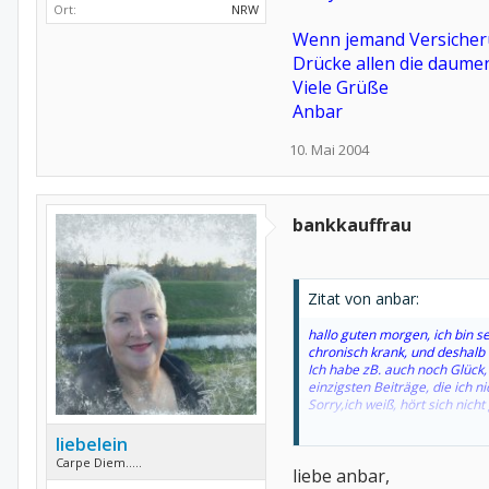
Ort:
NRW
Wenn jemand Versicherun
Drücke allen die daumen
Viele Grüße
Anbar
10. Mai 2004
bankkauffrau
Zitat von anbar:
hallo guten morgen, ich bin s
chronisch krank, und deshalb
Ich habe zB. auch noch Glück
einzigsten Beiträge, die ich n
Sorry,ich weiß, hört sich nicht
Wenn jemand Versicherung wei
liebelein
Drücke allen die daumen, das 
Carpe Diem.....
liebe anbar,
Viele Grüße