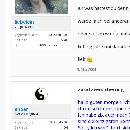
an was hattest du denn 
werde mich bei anderen 
liebelein
Carpe Diem.....
oder sollten wir da mal 
Registriert seit:
30. April 2003
Beiträge:
5.781
Ort:
NRW bei Dortmund
liebe grüße und knudde
liebi
9. Mai 2004
zusatzversicherung
hallo guten morgen, ich
chronisch krank, und d
anbar
Neues Mitglied
Ich habe zB. auch noch 
sind die einzigsten Beit
Registriert seit:
30. April 2003
Sorry,ich weiß, hört sich
Beiträge:
1.509