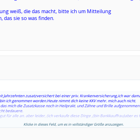
g weiß, die das macht, bitte ich um Mitteilung
, das sie so was finden.
eit Jahrzehnten zusatzversichert bei einer priv. Krankenversicherung,ich war dam
 bin ich genommen worden.Heute nimmt dich keine KKV mehr. mich auch nicht.
, das mich die Zusatzkasse noch in Heilprakt. und Zähne und Brille aufgenommen 
icht bedauere.
 gut für alle an. aber leider, (ich verkaufe diese Dinge ,(bin Bankkauffrau)aber es f
Klicke in dieses Feld, um es in vollständiger Größe anzuzeigen.
ß, die das macht, bitte ich um Mitteilung
sie so was finden.