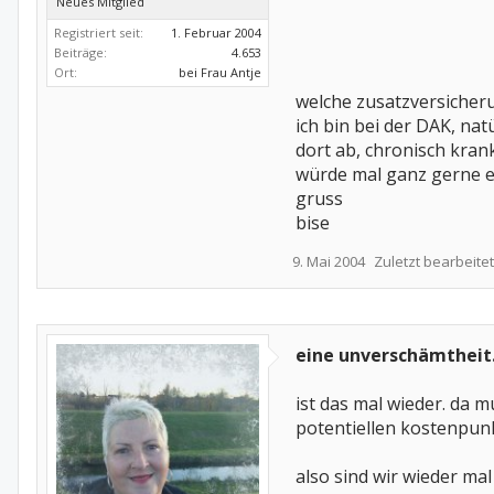
Neues Mitglied
Registriert seit:
1. Februar 2004
Beiträge:
4.653
Ort:
bei Frau Antje
welche zusatzversiche
ich bin bei der DAK, na
dort ab, chronisch krank
würde mal ganz gerne e
gruss
bise
9. Mai 2004
Zuletzt bearbeitet
eine unverschämtheit....
ist das mal wieder. da 
potentiellen kostenpunkt 
also sind wir wieder mal