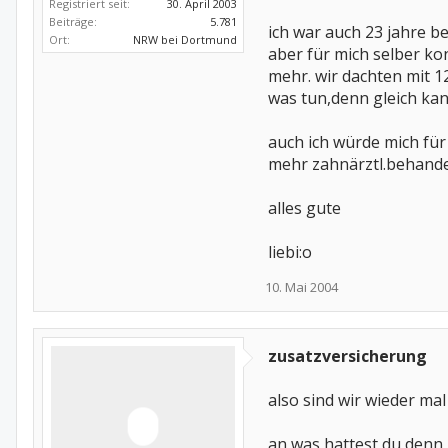
Anbar
Registriert seit:
30. April 2003
Beiträge:
5.781
ich war auch 23 jahre 
Ort:
NRW bei Dortmund
aber für mich selber ko
mehr. wir dachten mit 12
was tun,denn gleich kan
auch ich würde mich für
mehr zahnärztl.behandelt w
alles gute
liebi:o
10. Mai 2004
zusatzversicherung
also sind wir wieder mal
an was hattest du denn 