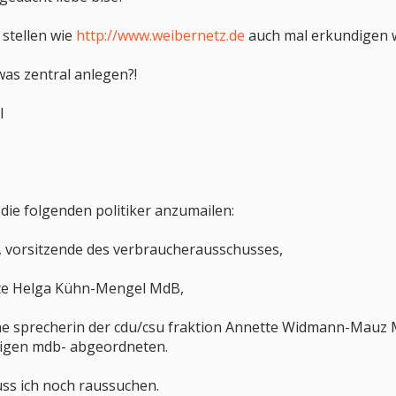
stellen wie
http://www.weibernetz.de
auch mal erkundigen w
was zentral anlegen?!
l
 die folgenden politiker anzumailen:
n, vorsitzende des verbraucherausschusses,
gte Helga Kühn-Mengel MdB,
che sprecherin der cdu/csu fraktion Annette Widmann-Mauz
iligen mdb- abgeordneten.
ss ich noch raussuchen.