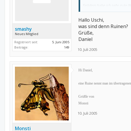
Seitdem habe ich sehr gute We
Druckschmerzen mehr, kein Z
Hallo Uschi,
Pumpkin
was sind denn Ruinen?
smashy
Grüße,
Neues Mitglied
Daniel
Registriert seit:
5. Juni 2005
Beiträge:
149
10. Juli 2005
Hi Daniel,
eine Ruine nennt man im übertragenen
Grüßle von
Monsti
10. Juli 2005
Monsti