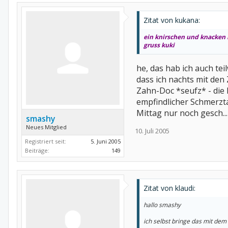
Zitat von kukana:
ein knirschen und knacken i
gruss kuki
he, das hab ich auch te
dass ich nachts mit de
Zahn-Doc *seufz* - die 
empfindlicher Schmerztag
Mittag nur noch gesch...
smashy
Neues Mitglied
10. Juli 2005
Registriert seit:
5. Juni 2005
Beiträge:
149
Zitat von klaudi:
hallo smashy
ich selbst bringe das mit de