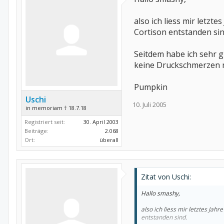
also ich liess mir letz
Cortison entstanden sin
Seitdem habe ich sehr g
keine Druckschmerzen m
Pumpkin
Uschi
10. Juli 2005
in memoriam † 18.7.18
Registriert seit:
30. April 2003
Beiträge:
2.068
Ort:
überall
Zitat von Uschi:
Hallo smashy,
also ich liess mir letztes Ja
entstanden sind.