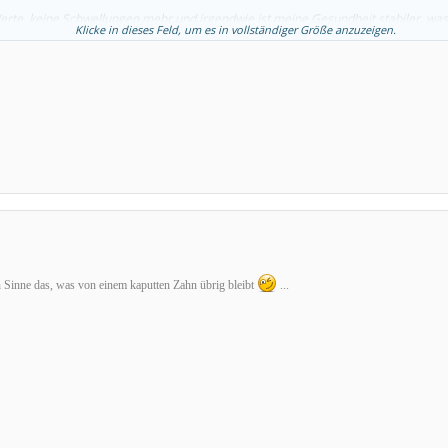
rte, keine Schwellungen mehr und irgendwie ist meine Gesundheit stabiler, was 
Klicke in dieses Feld, um es in vollständiger Größe anzuzeigen.
ahnweh mehr und ich habe einen grossen Wagnisherd entfernt.
 Sinne das, was von einem kaputten Zahn übrig bleibt
...