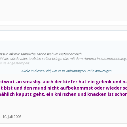
ht tun oft mir sämtliche zähne weh.im kieferberreich
ühl als würde alles taub.ich selbst bringe das mit dem rheuma in zusammenhang,
ltüte abgestempelt.
Klicke in dieses Feld, um es in vollständiger Größe anzuzeigen.
ntwort an smashy. auch der kiefer hat ein gelenk und na
 bist und den mund nicht aufbekommst oder wieder sch
ählich kaputt geht. ein knirschen und knacken ist scho
t:
10. Juli 2005