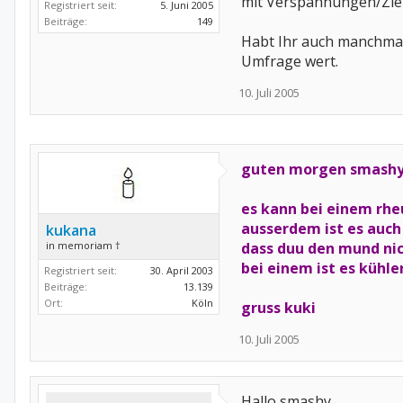
mit Verspannungen/Zie
Registriert seit:
5. Juni 2005
Beiträge:
149
Habt Ihr auch manchma
Umfrage wert.
10. Juli 2005
guten morgen smashy
es kann bei einem rhe
ausserdem ist es auch
kukana
in memoriam †
dass duu den mund nic
bei einem ist es kühl
Registriert seit:
30. April 2003
Beiträge:
13.139
Ort:
Köln
gruss kuki
10. Juli 2005
Hallo smashy,