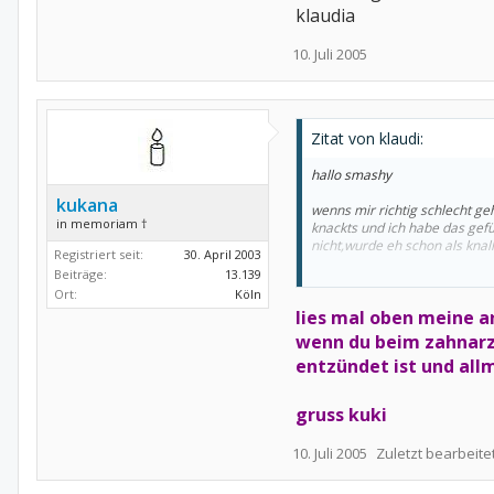
klaudia
10. Juli 2005
Zitat von klaudi:
hallo smashy
kukana
wenns mir richtig schlecht ge
in memoriam †
knackts und ich habe das gef
nicht,wurde eh schon als knal
Registriert seit:
30. April 2003
Beiträge:
13.139
schönen gruss
Ort:
Köln
klaudia
lies mal oben meine a
wenn du beim zahnarzt
entzündet ist und allm
gruss kuki
10. Juli 2005
Zuletzt bearbeite