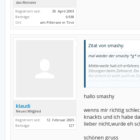
das Monster
Registriert seit:
30. April 2003
Beiträge:
6.938
Ort:
am Pillersee in Tirol
Zitat von smashy:
mal wieder der smashy *g* mit
Mittlerweile hab ich erfahren,
Sitzungen beim Zahnarzt. Da 
Bei einem ist wohl auch ne Z
vorbei geschliddert. Bei de
*seufz*. Ich war da glaub ic
hallo smashy
Nun merke ich manchmal voral
Rückenentzündungen stärker si
klaudi
Verspannungen/Ziehen gemel
wenns mir richtig schle
Neues Mitglied
Habt Ihr auch manchmal mehr
knackts und ich habe da
Registriert seit:
12. Februar 2005
wert.
lieber nicht,wurde eh s
Beiträge:
127
schönen gruss