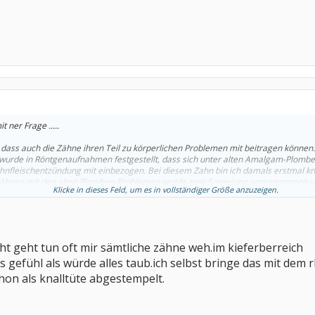
 ner Frage .....
 dass auch die Zähne ihren Teil zu körperlichen Problemen mit beitragen können. I
wurde in Röntgenaufnahmen festgestellt, dass sich unter alten Amalgam-Plomben 
ahnfleischentzündung mit einbezogen. Bei diesem Zahn bin ich damals erstmal 
n Zähnen mit den alten Plomben-Problemen wurde eine Sanierung vorgenommen 
Klicke in dieses Feld, um es in vollständiger Größe anzuzeigen.
h sechsmal bei dem Zahnarzt deswegen und heute merke ich manchmal wieder di
lem bei dem Zahn mit der Zahnfleischentzündung, dass sich auch diese Region 
nd - wie heute z.B. Als ich heute aufgewacht bin, hat sich außer dem Rücken, noc
det. Auch das geht mit Bewegung weg.
cht geht tun oft mir sämtliche zähne weh.im kieferberreich
 Probleme mit den Zähnen, wenn Eure Rheumaschmerzen größer sind? Wäre eig
s gefühl als würde alles taub.ich selbst bringe das mit d
chon als knalltüte abgestempelt.