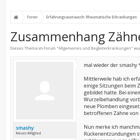
Foren
Erfahrungsaustausch: Rheumatische Erkrankungen
Zusammenhang Zähn
Dieses Thema im Forum "
Allgemeines und Begleiterkrankungen
" wu
mal wieder der smashy *g
Mittlerweile hab ich er
einige Sitzungen beim 
gebildet hatte. Bei ein
Wurzelbehandlung vorb
neue Plomben eingesetz
betroffenen Zähne von 
Nun merke ich manchmal
smashy
Rückenentzündungen stär
Neues Mitglied