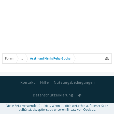
Foren
...
Arzt- und Klinik/Reha-Suche
Kontakt
Hilfe
Nutzungsbedingungen
Datenschutzerklärung
Diese Seite verwendet Cookies. Wenn du dich weiterhin auf dieser Seite
Forum software by XenForo™
aufhältst, akzeptierst du unseren Einsatz von Cookies.
-
Deutsch von xenDach
Some XenForo functionality crafted by
Audentio Design
.