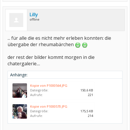
Lilly
offline
... für alle die es nicht mehr erleben konnten: die
übergabe der rheumabärchen
der rest der bilder kommt morgen in die
chatergalerie....
Anhänge:
Kopie von P1000564.JPG
Dateigröße:
150,6 KB
Aufrufe:
221
Kopie von P1000570.JPG
Dateigröße:
175,5 KB
Aufrufe:
214