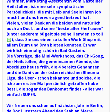
Wimmer, Marketing-Assistentin vom Gasteiner
Heilstollen, ist eine sehr symphatische
Persönlichkeit, die mit Leib und Seele ihren Job
macht und uns hervorragend betreut hat.
Vielen, vielen Dank an die beiden und natürlich
auch an Doc L. und seine "beste aller Ehefrauen"
(unter anderem bügelt sie seine Hemden so toll
), dass Sie uns einen so tollen Work-Shop mit
allem Drum und Dran bieten konnten. Es war
wirklich einmalig schön in Bad Gastein.
Die Vorträge, die Mini-Workshops, das Chi-Gong,
der Heilstollen, die gemeinsamen Abende, der
Abschluss heute früh, die 4 bereits Genannten
und die Dani von der österreichischen Rheuma-
Liga, die User - schon bekannte und solche, die
ich zum ersten Mal persönlich getroffen habe -
Bessi, die sogar den Bankomat findet - alles war
einfach SUPER.
Wir freuen uns schon auf nächstes Jahr in Berlin,
da Doc L. gestern Abend den Stab an Merre