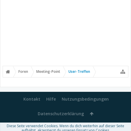
Foren
Meeting-Point
User-Treffen
Kontakt
Hilfe
Nutzungsbedingungen
Datenschutzerklärung
Diese Seite verwendet Cookies. Wenn du dich weiterhin auf dieser Seite
Forum software by XenForo™
aufhältst, akzeptierst du unseren Einsatz von Cookies.
-
Deutsch von xenDach