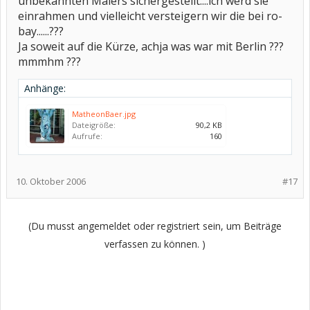
unbekannten Malers sichergestellt....ich werd sie
einrahmen und vielleicht versteigern wir die bei ro-
bay......???
Ja soweit auf die Kürze, achja was war mit Berlin ???
mmmhm ???
Anhänge:
MatheonBaer.jpg
Dateigröße:
90,2 KB
Aufrufe:
160
10. Oktober 2006
#17
(Du musst angemeldet oder registriert sein, um Beiträge
verfassen zu können. )