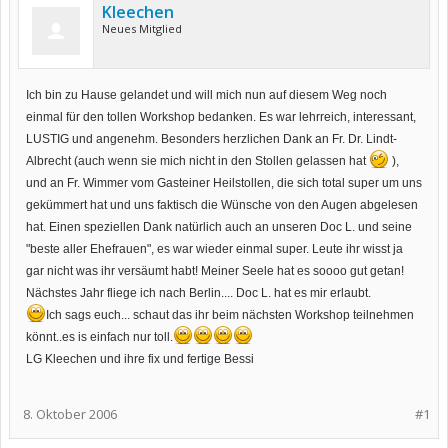
Kleechen
Neues Mitglied
Ich bin zu Hause gelandet und will mich nun auf diesem Weg noch
einmal für den tollen Workshop bedanken. Es war lehrreich, interessant,
LUSTIG und angenehm. Besonders herzlichen Dank an Fr. Dr. Lindt-
Albrecht (auch wenn sie mich nicht in den Stollen gelassen hat
),
und an Fr. Wimmer vom Gasteiner Heilstollen, die sich total super um uns
gekümmert hat und uns faktisch die Wünsche von den Augen abgelesen
hat. Einen speziellen Dank natürlich auch an unseren Doc L. und seine
"beste aller Ehefrauen", es war wieder einmal super. Leute ihr wisst ja
gar nicht was ihr versäumt habt! Meiner Seele hat es soooo gut getan!
Nächstes Jahr fliege ich nach Berlin.... Doc L. hat es mir erlaubt.
Ich sags euch... schaut das ihr beim nächsten Workshop teilnehmen
könnt..es is einfach nur toll.
LG Kleechen und ihre fix und fertige Bessi
8. Oktober 2006
#1