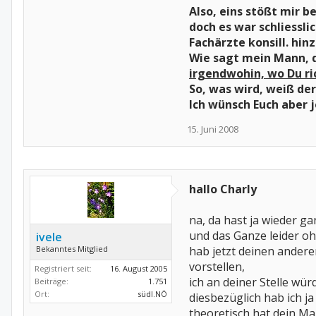
Also, eins stößt mir b
doch es war schliessli
Fachärzte konsill. hinz
Wie sagt mein Mann, d
irgendwohin, wo Du ric
So, was wird, weiß der
Ich wünsch Euch aber j
15. Juni 2008
hallo Charly
na, da hast ja wieder g
und das Ganze leider oh
ivele
Bekanntes Mitglied
hab jetzt deinen andere
vorstellen,
Registriert seit:
16. August 2005
ich an deiner Stelle wü
Beiträge:
1.751
Ort:
südl.NÖ
diesbezüglich hab ich ja
theoretisch hat dein Man