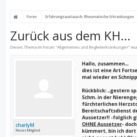
Foren
Erfahrungsaustausch: Rheumatische Erkrankungen
Zurück aus dem KH...
Dieses Thema im Forum "
Allgemeines und Begleiterkrankungen
" wu
Hallo, zusammen...
dies ist eine Art Fort
mal wieder en Schnipp
Rückblick: ..gestern s
Schm. in der Nierengeg
fürchterlichen Herzst
Bereitschaftsdienst d
Aussetzer!! -folglich 
OHNE Aussetzer
- doch
charlyM
kümmert, bin ich dort
Neues Mitglied