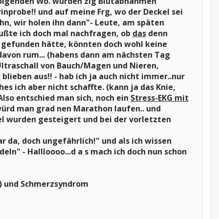
n folgenden Wo. wurden zig Blutabnahmen
inprobe!! und auf meine Frg, wo der Deckel sei
tehn, wir holen ihn dann"- Leute, am späten
ußte ich doch mal nachfragen, ob
das
denn
n gefunden hätte, könnten doch wohl keine
davon rum... (habens dann am nächsten Tag
 Ultraschall von Bauch/Magen und Nieren,
r
blieben aus!! - hab ich ja auch nicht immer..nur
s ich aber nicht schaffte. (kann ja das Knie,
Also entschied man sich, noch ein
Stress-EKG mit
 würd man grad nen Marathon laufen.. und
el wurden gesteigert und bei der vorletzten
ar da, doch ungefährlich!" und als ich wissen
ln" - Hallloooo...d a s mach ich doch nun schon
?) und Schmerzsyndrom