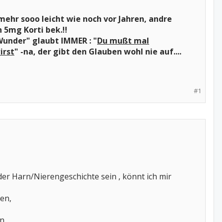
 mehr sooo leicht wie noch vor Jahren, andre
h 5mg Korti bek.!!
Wunder" glaubt IMMER : "
Du mußt mal
irst
" -na, der gibt den Glauben wohl nie auf....
#1
er Harn/Nierengeschichte sein , könnt ich mir
en,
n ,