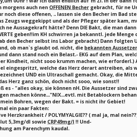
y,um 0Uhr ! war ich dann endlich auf`m Zi. In der dan
h morgens auch nen
OFFENEN Becher
gebracht, für ne Ur
ur noch diese offenen, .. lassen sie den Becher im Bad s
s Zeugs weggekippt und als der Pfleger später kam, m
och ne Aussagekraft hätte? Denn DIE Bakt, die man dan
ERTE geben!!im KH schwirren ja bekanntl. jede Menge 
hab den Becher selbst ins Labor gebracht) Dann folgten
nd, ob man`s glaubt od. nicht, die
bekannten Aussetze
nd dann stand noch ein Belast.- EKG auf dem Plan, welche
der Kindheit, nicht sooo krumm machen, wie erforderl.) 
tel eingespritzt, welche das Herz derart antreiben, als
gezeichnet UND ein Ultraschall gemacht. Okay, die Mitt
as Herz ganz schön, doch nicht sooo, wie sonst!!
ß es - "alles okay, sie können nH. Die Aussetzer sind zw
en machen könne..."NIX...evtl. mit Betablockern behande
 mein Bohren, wegen der Bakt. = is nicht ihr Gebiet!
 mal ein paar Fakten:
ve Herzkrankheit / POLYMYALGIE?? ( mal ja, mal nein?
lut 5,3mg/dl sowie
CRP49mg/l
!!
Und-
chung am Parenchym kaudal.