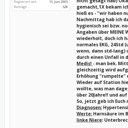
nicht gesagt hab) Oka
Registriert seit:
15. Juni 2005
gemacht,1X bekam ic
Beiträge:
528
hieß es - "wir haben n
Nachmittag hab ich da
hygienisch sei bzw. n
Angaben über MEINE W
wiederholt, doch ich 
normales EKG, 24Std (u
wenn, dann std-lang) u
durch einen Unfall in 
Medis!
- man bek. Mit
gleichzeitig wird auf
Erhöhung "rumpelte" d
Wieder auf Station hie
wollte, was man dageg
über 20Jahre!! und auf
So, jetzt geb ich Euch
Diagnosen:
Hypertensi
Werte:
Harnsäure im B
linke Niere
: Unterbre