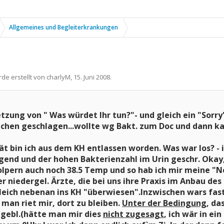
Allgemeines und Begleiterkrankungen
rde erstellt von
charlyM
,
15. Juni 2008
.
setzung von " Was würdet Ihr tun?"- und gleich ein "Sorry
chen geschlagen...wollte wg Bakt. zum Doc und dann kam
pät bin ich aus dem KH entlassen worden. Was war los? -
end und der hohen Bakterienzahl im Urin geschr. Okay, l
olpern auch noch 38.5 Temp und so hab ich mir meine "
er niedergel. Ärzte, die bei uns ihre Praxis im Anbau d
gleich nebenan ins KH "überwiesen".Inzwischen wars fas
 man riet mir, dort zu bleiben.
Unter der Bedingung
, da
 gebl.
(hätte man mir dies
nicht zugesagt
, ich wär in e