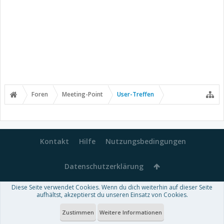
Foren
Meeting-Point
User-Treffen
Kontakt
Hilfe
Nutzungsbedingungen
Datenschutzerklärung
Diese Seite verwendet Cookies. Wenn du dich weiterhin auf dieser Seite
Forum software by XenForo™
aufhältst, akzeptierst du unseren Einsatz von Cookies.
-
Deutsch von xenDach
Some XenForo functionality crafted by
Audentio Design
.
Theme designed by
ThemeHouse
.
Zustimmen
Weitere Informationen