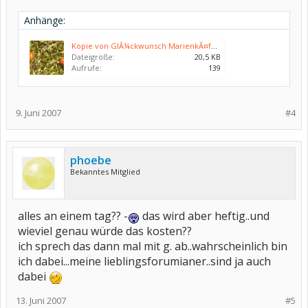
Anhänge:
Kopie von GlÃ¼ckwunsch MarienkÃ¤fer 3.jpg
Dateigröße:
20,5 KB
Aufrufe:
139
9. Juni 2007
#4
phoebe
Bekanntes Mitglied
alles an einem tag?? -
das wird aber heftig..und
wieviel genau würde das kosten??
ich sprech das dann mal mit g. ab..wahrscheinlich bin
ich dabei...meine lieblingsforumianer..sind ja auch
dabei
13. Juni 2007
#5