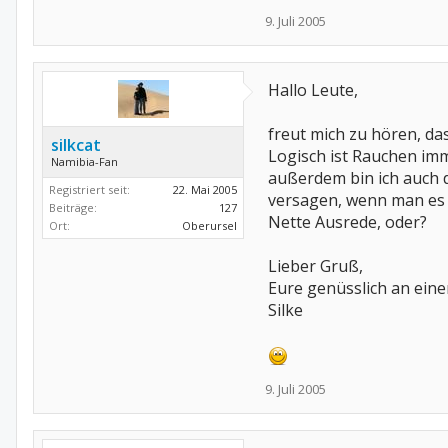
9. Juli 2005
Hallo Leute,
freut mich zu hören, das
silkcat
Logisch ist Rauchen imm
Namibia-Fan
außerdem bin ich auch 
Registriert seit:
22. Mai 2005
versagen, wenn man es g
Beiträge:
127
Nette Ausrede, oder?
Ort:
Oberursel
Lieber Gruß,
Eure genüsslich an eine
Silke
9. Juli 2005