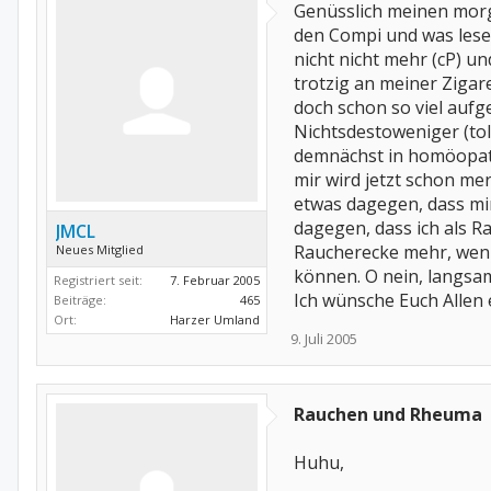
Genüsslich meinen morg
den Compi und was lese i
nicht nicht mehr (cP) 
trotzig an meiner Zigar
doch schon so viel auf
Nichtsdestoweniger (tol
demnächst in homöopath
mir wird jetzt schon me
etwas dagegen, dass mir
dagegen, dass ich als 
JMCL
Raucherecke mehr, wenn
Neues Mitglied
können. O nein, langsam 
Registriert seit:
7. Februar 2005
Ich wünsche Euch Allen
Beiträge:
465
Ort:
Harzer Umland
9. Juli 2005
Rauchen und Rheuma
Huhu,