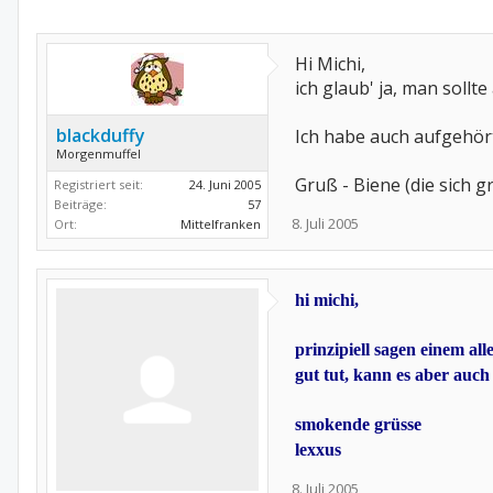
Hi Michi,
ich glaub' ja, man sollt
blackduffy
Ich habe auch aufgehör
Morgenmuffel
Gruß - Biene (die sich g
Registriert seit:
24. Juni 2005
Beiträge:
57
8. Juli 2005
Ort:
Mittelfranken
hi michi,
prinzipiell sagen einem al
gut tut, kann es aber auc
smokende grüsse
lexxus
8. Juli 2005