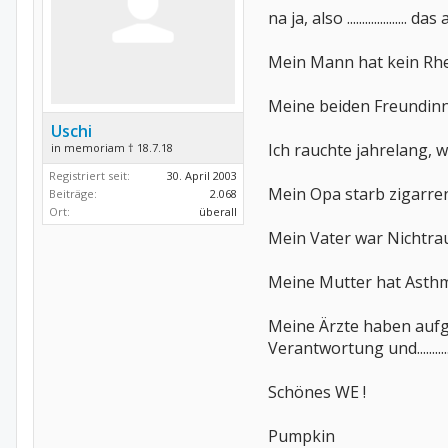
na ja, also .................... 
Mein Mann hat kein Rhe
Meine beiden Freundinn
Uschi
Ich rauchte jahrelang, 
in memoriam † 18.7.18
Registriert seit:
30. April 2003
Mein Opa starb zigarre
Beiträge:
2.068
Ort:
überall
Mein Vater war Nichtrau
Meine Mutter hat Asthma
Meine Ärzte haben aufge
Verantwortung und...........
Schönes WE !
Pumpkin