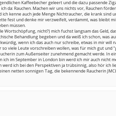
endlichen Kaffeebecher geleert und die dazu passende Zig
ch da: Rauchen. Machen wir uns nichts vor, Rauchen fördert 
und ich kenne auch jede Menge Nichtraucher, die krank sind
ette fest und denke mir verzweifelt, verdammt, was bleibt m
geben müssen.
le Wortschöpfung, nicht?) mich fuchst langsam das Geld, d
ische Behandlung begeben und da weiß ich schon, was auf
rkwürdig, wenn ich das auch nur schreibe, etwas in mir will 
 so viele Leute vorschreiben wollen, was für mich gut und "
Raucherin zum Außenseiter zunehmend gemacht werde. In ein
 ich im September in London bin werd ich mir auch nicht m
werd ich bei den Perspektiven ja trübsinnig, also hör ich li
 einen netten sonnigen Tag, die bekennende Raucherin JMC