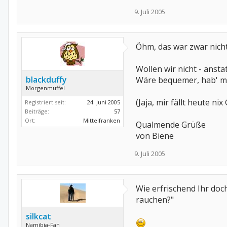
9. Juli 2005
Öhm, das war zwar nicht
Wollen wir nicht - anst
blackduffy
Wäre bequemer, hab' mir
Morgenmuffel
(Jaja, mir fällt heute nix 
Registriert seit:
24. Juni 2005
Beiträge:
57
Ort:
Mittelfranken
Qualmende Grüße
von Biene
9. Juli 2005
Wie erfrischend Ihr doc
rauchen?"
silkcat
Namibia-Fan