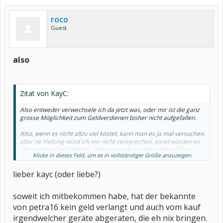
roco
Guest
also
Zitat von KayC:
Also entweder verwechsele ich da jetzt was, oder mir ist die ganz
grosse Möglichkeit zum Geldverdienen bisher nicht aufgefallen.
Also, wenn es nicht allzu viel kostet, kann man es ja mal versuchen,
aber ne Heilung würd ich mir nicht versprechen, sonst würden es
alle machen und Arthritis, Arthrose und Co hätten keine Chance
Klicke in dieses Feld, um es in vollständiger Größe anzuzeigen.
mehr...
lieber kayc (oder liebe?)
Lieben Gruß KayC
soweit ich mitbekommen habe, hat der bekannte
von petra16 kein geld verlangt und auch vom kauf
irgendwelcher geräte abgeraten, die eh nix bringen.