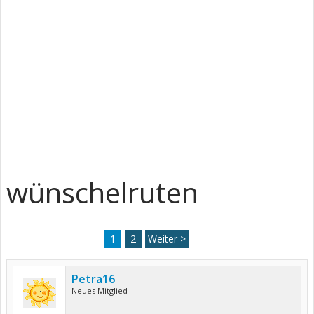
wünschelruten
1
2
Weiter >
Petra16
Neues Mitglied