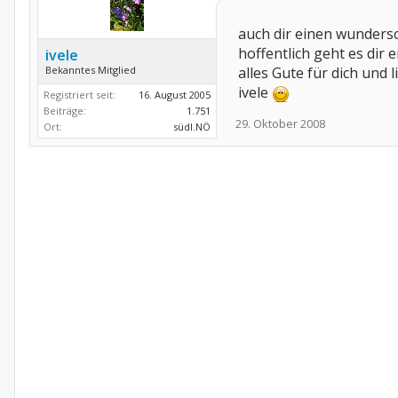
auch dir einen wunder
hoffentlich geht es dir
ivele
Bekanntes Mitglied
alles Gute für dich und 
ivele
Registriert seit:
16. August 2005
Beiträge:
1.751
29. Oktober 2008
Ort:
südl.NÖ