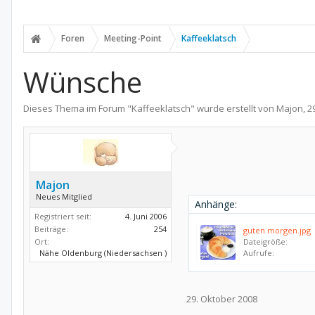
Foren
Meeting-Point
Kaffeeklatsch
Wünsche
Dieses Thema im Forum "
Kaffeeklatsch
" wurde erstellt von
Majon
,
2
Majon
Neues Mitglied
Anhänge:
Registriert seit:
4. Juni 2006
Beiträge:
254
guten morgen.jpg
Ort:
Dateigröße:
Nähe Oldenburg (Niedersachsen )
Aufrufe:
29. Oktober 2008