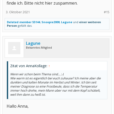
finde ich. Bitte nicht hier zuspammen.
3. Oktober 2021
#15
Deleted member 55144
,
Snoopie2000
,
Lagune
und
einer weiteren
Person
gefällt das.
Lagune
Bekanntes Mitglied
Zitat von AnnaKollage:
↑
Wenn wir schon beim Thema sind… ;-)
Wie warm ist es eigentlich bei euch zuhause? Ich meine aber die
dunklen und kalten Monate im Herbst und Winter. Ich bin seit
meiner Diagnose so eine Frostbeule, dass ich die Temperatur
immer hoch drehe, mein Mann aber nur mit dem Kopf schüttelt,
weil ihm dann zu heiß ist.
Hallo Anna,