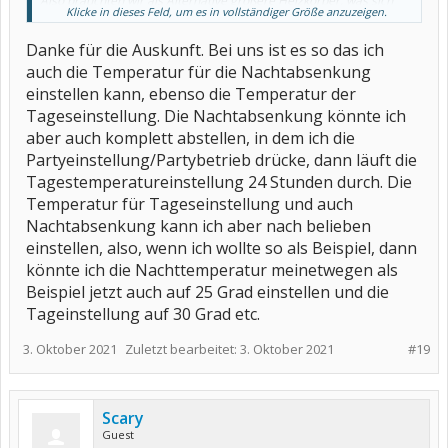
Also bräuchten wir als Alternative größere Heizkörper, was sich
Klicke in dieses Feld, um es in vollständiger Größe anzuzeigen.
aber wegen der 2-3 Herbst-Übergangstage nicht rentiert, denn
wenns wirklich kalt ist, läuft sie perfekt mit 21°, wie es vorgesehen
Danke für die Auskunft. Bei uns ist es so das ich
war/ist.
auch die Temperatur für die Nachtabsenkung
Achso, in den beiden Bädern haben wir herkömmliche Heizkörper
einstellen kann, ebenso die Temperatur der
zum Auf- und Zu-Drehen. Die können jederzeit aufgedreht werden,
egal wie warm oder kalt es draußen ist.
Tageseinstellung. Die Nachtabsenkung könnte ich
aber auch komplett abstellen, in dem ich die
Partyeinstellung/Partybetrieb drücke, dann läuft die
Tagestemperatureinstellung 24 Stunden durch. Die
Temperatur für Tageseinstellung und auch
Nachtabsenkung kann ich aber nach belieben
einstellen, also, wenn ich wollte so als Beispiel, dann
könnte ich die Nachttemperatur meinetwegen als
Beispiel jetzt auch auf 25 Grad einstellen und die
Tageinstellung auf 30 Grad etc.
3. Oktober 2021
Zuletzt bearbeitet:
3. Oktober 2021
#19
Scary
Guest