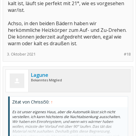
kalt ist, läuft sie perfekt mit 21°, wie es vorgesehen
war/ist.
Achso, in den beiden Bädern haben wir
herkömmliche Heizkörper zum Auf- und Zu-Drehen.
Die können jederzeit aufgedreht werden, egal wie
warm oder kalt es draußen ist.
3. Oktober 2021
#18
Lagune
Bekanntes Mitglied
Zitat von Chrissi50:
↑
Es ist unser eigenes Haus, aber die Automatik lässt sich nicht
verstellen. ich kann höchstens die Nachtabsenkung ausschalten.
Wir haben ein Einrohrsystem, und wenn wirs wärmer haben
wollen, müsste der Vorlauf mit über 90° laufen. Das tät das
Material nicht aushalten. Deshalb gibts diese Begrenzung.