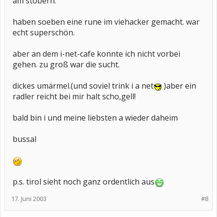
am stöbern.
haben soeben eine rune im viehacker gemacht. war
echt superschön.
aber an dem i-net-cafe konnte ich nicht vorbei
gehen. zu groß war die sucht.
dickes umärmel.(und soviel trink i a net
)aber ein
radler reicht bei mir halt scho,gell!
bald bin i und meine liebsten a wieder daheim
bussal
p.s. tirol sieht noch ganz ordentlich aus
17. Juni 2003
#8