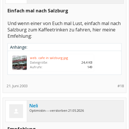
Einfach mal nach Salzburg
Und wenn einer von Euch mal Lust, einfach mal nach
Salzburg zum Kaffeetrinken zu fahren, hier meine
Emfehlung:
Anhänge:
web. cafe in salzburg.jpg
Dateigröße:
24,4 KB
Aufrufe:
149
21. Juni 2003
#18
Neli
Optimistin----verstorben 21.05.2026