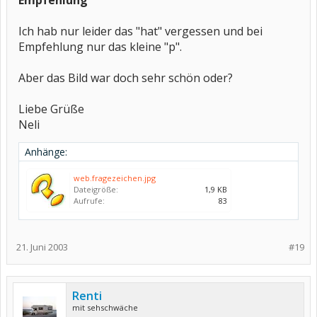
Empfehlung
Ich hab nur leider das "hat" vergessen und bei
Empfehlung nur das kleine "p".
Aber das Bild war doch sehr schön oder?
Liebe Grüße
Neli
Anhänge:
web.fragezeichen.jpg
Dateigröße:
1,9 KB
Aufrufe:
83
21. Juni 2003
#19
Renti
mit sehschwäche