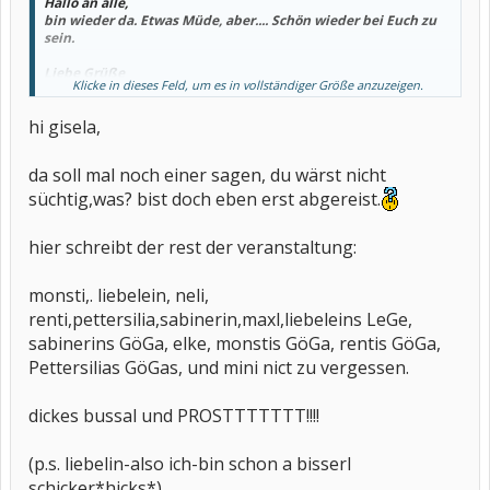
Hallo an alle,
bin wieder da. Etwas Müde, aber.... Schön wieder bei Euch zu
sein.
Liebe Grüße
Klicke in dieses Feld, um es in vollständiger Größe anzuzeigen.
gisela
hi gisela,
da soll mal noch einer sagen, du wärst nicht
süchtig,was? bist doch eben erst abgereist.
hier schreibt der rest der veranstaltung:
monsti,. liebelein, neli,
renti,pettersilia,sabinerin,maxl,liebeleins LeGe,
sabinerins GöGa, elke, monstis GöGa, rentis GöGa,
Pettersilias GöGas, und mini nict zu vergessen.
dickes bussal und PROSTTTTTTT!!!!
(p.s. liebelin-also ich-bin schon a bisserl
schicker*hicks*)