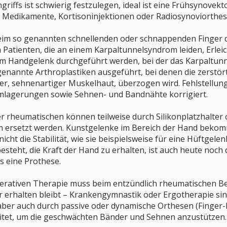
griffs ist schwierig festzulegen, ideal ist eine Frühsynovekt
 Medikamente, Kortisoninjektionen oder Radiosynoviorthese
eim so genannten schnellenden oder schnappenden Finger 
Patienten, die an einem Karpaltunnelsyndrom leiden, Erlei
m Handgelenk durchgeführt werden, bei der das Karpaltunn
genannte Arthroplastiken ausgeführt, bei denen die zerstö
ner, sehnenartiger Muskelhaut, überzogen wird. Fehlstellu
lagerungen sowie Sehnen- und Bandnähte korrigiert.
er rheumatischen können teilweise durch Silikonplatzhalte
 ersetzt werden. Kunstgelenke im Bereich der Hand bekomme
icht die Stabilität, wie sie beispielsweise für eine Hüftge
esteht, die Kraft der Hand zu erhalten, ist auch heute noc
s eine Prothese.
rativen Therapie muss beim entzündlich rheumatischen Bef
r erhalten bleibt – Krankengymnastik oder Ergotherapie sin
aber auch durch passive oder dynamische Orthesen (Finger
tet, um die geschwächten Bänder und Sehnen anzustützen.