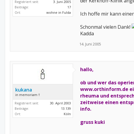
der Kerkhoff-Klinik ang
Registriert seit:
3. Juni 2005
Beiträge:
17
Ort:
wohne in Fulda
Ich hoffe mir kann eine
Schonmal vielen Dank!
Kadda
14. Juni 2005
hallo,
ob und wer das operier
www.orthinform.de
ei
kukana
in memoriam †
rheuma und entsprech
zeitweise einen entsp
Registriert seit:
30. April 2003
info.
Beiträge:
13.139
Ort:
Köln
gruss kuki