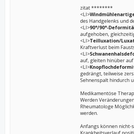
zitat ********
<LI>
Windmühlenartige
des Handgelenks und de
<LI>
90°/90°-Deformit
aufgehoben, gleichzeit
<LI>
Teilluxation/Luxa
Kraftverlust beim Faust
<LI>
Schwanenhalsdef
auf, gleiten hinüber au
<LI>
Knopflochdeformi
gedrängt, teilweise zer
Sehnenspalt hindurch u
Medikamentöse Therap
Werden Veränderungen de
Rheumatologe Möglichke
werden.
Anfangs können nicht-st
Krankheitsverlauf posi