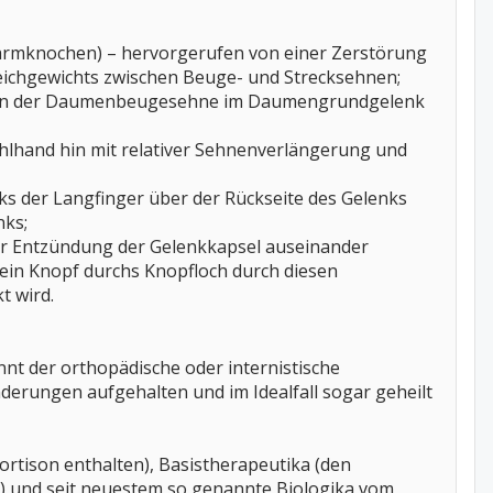
rarmknochen) – hervorgerufen von einer Zerstörung
eichgewichts zwischen Beuge- und Strecksehnen;
ktion der Daumenbeugesehne im Daumengrundgelenk
hlhand hin mit relativer Sehnenverlängerung und
ks der Langfinger über der Rückseite des Gelenks
nks;
der Entzündung der Gelenkkapsel auseinander
e ein Knopf durchs Knopfloch durch diesen
t wird.
nt der orthopädische oder internistische
erungen aufgehalten und im Idealfall sogar geheilt
ortison enthalten), Basistherapeutika (den
) und seit neuestem so genannte Biologika vom