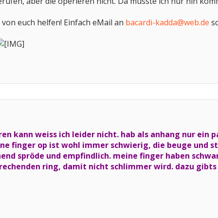
erufen, aber die operieren nicht. Da müsste ich nur hin komm
r von euch helfen! Einfach eMail an
bacardi-kadda@web.de
sc
en kann weiss ich leider nicht. hab als anhang nur ein p
ne finger op ist wohl immer schwierig, die beuge und s
end spröde und empfindlich. meine finger haben schwa
rechenden ring, damit nicht schlimmer wird. dazu gibts