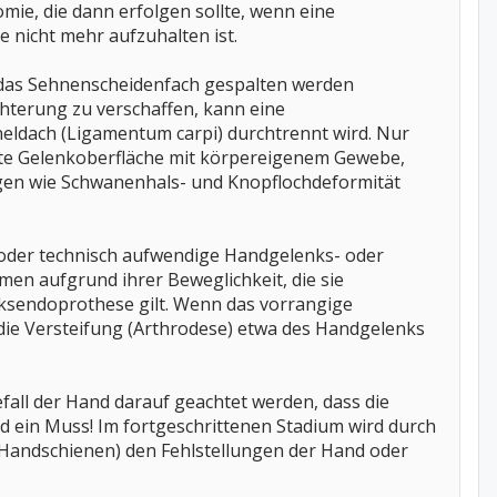
omie, die dann erfolgen sollte, wenn eine
 nicht mehr aufzuhalten ist.
das Sehnenscheidenfach gespalten werden
chterung zu verschaffen, kann eine
eldach (Ligamentum carpi) durchtrennt wird. Nur
rte Gelenkoberfläche mit körpereigenem Gewebe,
ngen wie Schwanenhals- und Knopflochdeformität
r oder technisch aufwendige Handgelenks- oder
n aufgrund ihrer Beweglichkeit, die sie
lenksendoprothese gilt. Wenn das vorrangige
h die Versteifung (Arthrodese) etwa des Handgelenks
all der Hand darauf geachtet werden, dass die
d ein Muss! Im fortgeschrittenen Stadium wird durch
-Handschienen) den Fehlstellungen der Hand oder