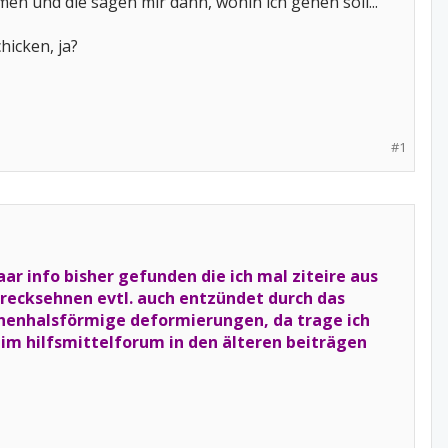
en und die sagen mir dann, wohin ich gehen soll...
hicken, ja?
#1
aar info bisher gefunden die ich mal ziteire aus
trecksehnen evtl. auch entzündet durch das
nenhalsförmige deformierungen, da trage ich
 im hilfsmittelforum in den älteren beiträgen