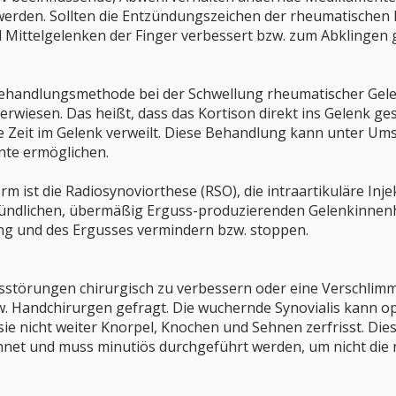
 werden. Sollten die Entzündungszeichen der rheumatischen 
Mittelgelenken der Finger verbessert bzw. zum Abklingen
handlungsmethode bei der Schwellung rheumatischer Gelenke
 erwiesen. Das heißt, dass das Kortison direkt ins Gelenk gesp
e Zeit im Gelenk verweilt. Diese Behandlung kann unter Ums
nte ermöglichen.
m ist die Radiosynoviorthese (RSO), die intraartikuläre Inje
ündlichen, übermäßig Erguss-produzierenden Gelenkinnenh
ng und des Ergusses vermindern bzw. stoppen.
störungen chirurgisch zu verbessern oder eine Verschlimme
Handchirurgen gefragt. Die wuchernde Synovialis kann op
sie nicht weiter Knorpel, Knochen und Sehnen zerfrisst. Di
hnet und muss minutiös durchgeführt werden, um nicht die 