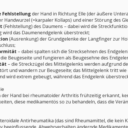
 Fehlstellung
der Hand in Richtung Elle (der äußere Unte
r Handwurzel (=karpaler Kollaps) und einer Störung des Gl
ät
(Fehlstellung) des Daumens – dabei wird die Streckfun
ig wird das Daumenendgelenk überstreckt;
tion
(Ausrenkung) der Grundgelenke der Langfinger zur Ho
schluss;
ormität
– dabei spalten sich die Strecksehnen des Endgelen
f die Beugeseite und fungieren als Beugesehne des Endgele
tät
– die Streckzügel des Mittelgelenks werden aufgrund 
stört und wandern zur Beugeseite; das Mittelgelenk tritt wi
nd wird extrem gebeugt, während das Endgelenk überstreck
ie
r Hand bei rheumatoider Arthritis frühzeitig erkannt, ken
iten, diese medikamentös so zu behandeln, dass die Veränd
eroidale Antirheumatika (das sind Rheumamittel, die kein K
tiv beeinflussende, Abwehrverhalten ändernde Medikamente