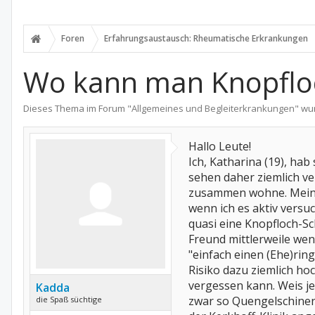
Foren
Erfahrungsaustausch: Rheumatische Erkrankungen
Wo kann man Knopfloc
Dieses Thema im Forum "
Allgemeines und Begleiterkrankungen
" wu
Hallo Leute!
Ich, Katharina (19), ha
sehen daher ziemlich ver
zusammen wohne. Meine F
wenn ich es aktiv versu
quasi eine Knopfloch-S
Freund mittlerweile wen
"einfach einen (Ehe)rin
Risiko dazu ziemlich hoch
vergessen kann. Weis j
Kadda
zwar so Quengelschinen 
die Spaß süchtige