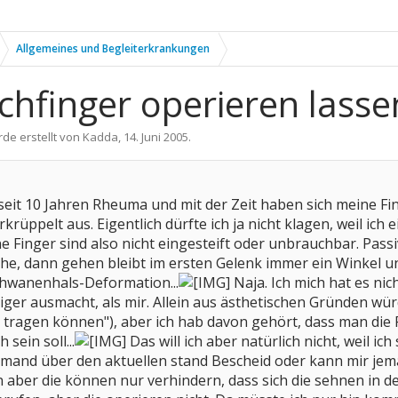
Allgemeines und Begleiterkrankungen
hfinger operieren lasse
rde erstellt von
Kadda
,
14. Juni 2005
.
b seit 10 Jahren Rheuma und mit der Zeit haben sich meine 
krüppelt aus. Eigentlich dürfte ich ja nicht klagen, weil ic
inger sind also nicht eingesteift oder unbrauchbar. Passi
che, dann gehen bleibt im ersten Gelenk immer ein Winkel 
chwanenhals-Deformation...
Naja. Ich mich hat es ni
iger ausmacht, als mir. Allein aus ästhetischen Gründen wür
g tragen können"), aber ich hab davon gehört, dass man die
 sein soll...
Das will ich aber natürlich nicht, weil 
emand über den aktuellen stand Bescheid oder kann mir je
aber die können nur verhindern, dass sich die sehnen in de