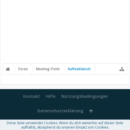
Foren
Meeting-Point
Kaffeeklatsch
Kontakt
Hilfe
Nutzungsbedingungen
Datenschutzerklärung
Diese Seite verwendet Cookies. Wenn du dich weiterhin auf dieser Seite
Forum software by XenForo™
aufhältst, akzeptierst du unseren Einsatz von Cookies.
-
Deutsch von xenDach