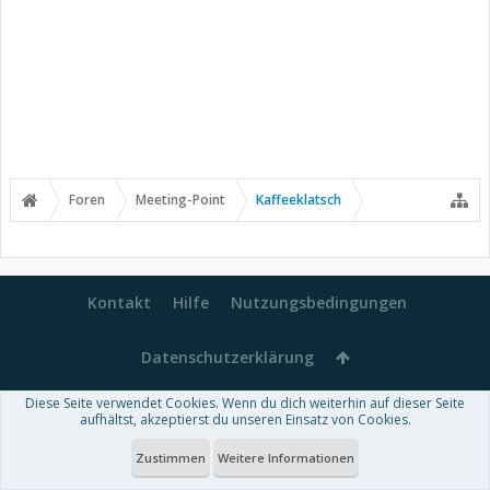
Foren
Meeting-Point
Kaffeeklatsch
Kontakt
Hilfe
Nutzungsbedingungen
Datenschutzerklärung
Diese Seite verwendet Cookies. Wenn du dich weiterhin auf dieser Seite
Forum software by XenForo™
aufhältst, akzeptierst du unseren Einsatz von Cookies.
-
Deutsch von xenDach
Some XenForo functionality crafted by
Audentio Design
.
Theme designed by
ThemeHouse
.
Zustimmen
Weitere Informationen