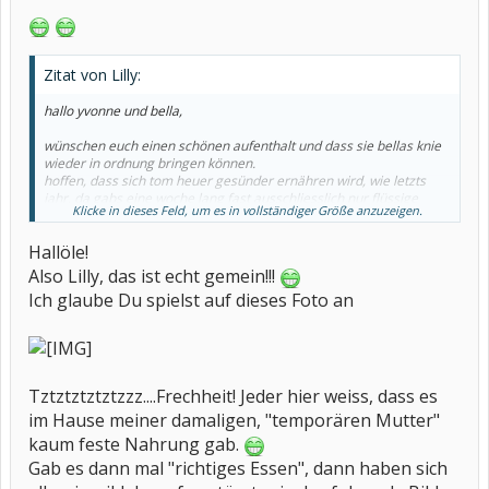
Zitat von Lilly:
hallo yvonne und bella,
wünschen euch einen schönen aufenthalt und dass sie bellas knie
wieder in ordnung bringen können.
hoffen, dass sich tom heuer gesünder ernähren wird, wie letzts
jahr. da gabs eine woche lang fast ausschliesslich nur flüssige
Klicke in dieses Feld, um es in vollständiger Größe anzuzeigen.
nahrung
. aber du wirst an den wochenenden doch immer
nach dem rechten sehen
.
Hallöle!
bussi an bella
Also Lilly, das ist echt gemein!!!
Ich glaube Du spielst auf dieses Foto an
chaot69 &
Tztztztztztzzz....Frechheit! Jeder hier weiss, dass es
im Hause meiner damaligen, "temporären Mutter"
kaum feste Nahrung gab.
Gab es dann mal "richtiges Essen", dann haben sich