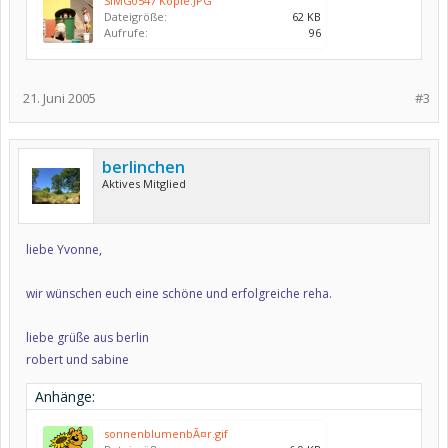
SIMG0547 Kopie.JPG
Dateigröße:
62 KB
Aufrufe:
96
21. Juni 2005
#3
berlinchen
Aktives Mitglied
liebe Yvonne,
wir wünschen euch eine schöne und erfolgreiche reha.
liebe grüße aus berlin
robert und sabine
Anhänge:
sonnenblumenbÃ¤r.gif