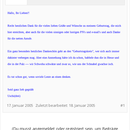
Hallo, Ihr Lieben!!
Recht herzlichen Dank für die vielen lieben Grüße und Wünsche zu meinem Geburtstag, die mich
hier erreichten, aber auch für die vielen sinnigen oder lustigen PN's und e-mail's und auch Danke
für die netten Anrufe.
Ein ganz besonders herzliches Dankeschön geht an den "Geburtstagskreis", wer sich auch immer
dahinter verbergen mag. Aber eine Anmerkung hätte ich da schon, babbele dun die in Hesse und
die in der Palz ---- wir Schwoba schwätze und zwar so, wie uns der Schnabel gwachse isch.
Es tut schon gut, wenn soviele Leute an einen denken.
Seid ganz lieb gegrüßt
Uschi(drei)
17. Januar 2005
Zuletzt bearbeitet:
18. Januar 2005
#1
(Du musst angemeldet oder registriert sein, um Beiträge