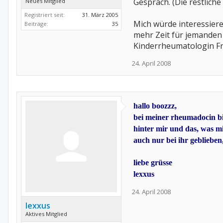
Gespräch. (Die restliche
Neues Mitglied
Registriert seit:
31. März 2005
Mich würde interessiere
Beiträge:
35
mehr Zeit für jemanden 
Kinderrheumatologin Fr
24. April 2008
hallo boozzz,
bei meiner rheumadocin bin
hinter mir und das, was mir
auch nur bei ihr geblieben
liebe grüsse
lexxus
24. April 2008
lexxus
Aktives Mitglied