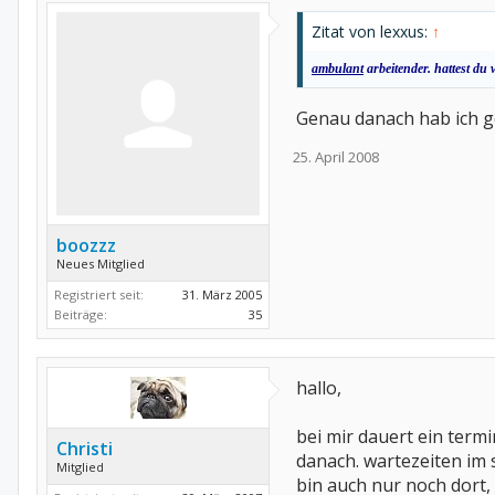
Zitat von lexxus:
↑
ambulant
arbeitender. hattest du
Genau danach hab ich 
25. April 2008
boozzz
Neues Mitglied
Registriert seit:
31. März 2005
Beiträge:
35
hallo,
bei mir dauert ein term
Christi
danach. wartezeiten im 
Mitglied
bin auch nur noch dort,