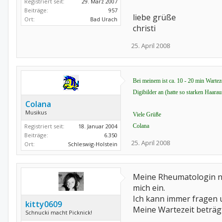
Registriert seit:
29. März 2007
Beiträge:
957
liebe grüße
Ort:
Bad Urach
christi
25. April 2008
Bei meinem ist ca. 10 - 20 min Warteze
Digibilder an (hatte so starken Haarau
Colana
Musikus
Viele Grüße
Registriert seit:
18. Januar 2004
Colana
Beiträge:
6.350
25. April 2008
Ort:
Schleswig-Holstein
Meine Rheumatologin nim
mich ein.
Ich kann immer fragen 
kitty0609
Meine Wartezeit beträg
Schnucki macht Picknick!