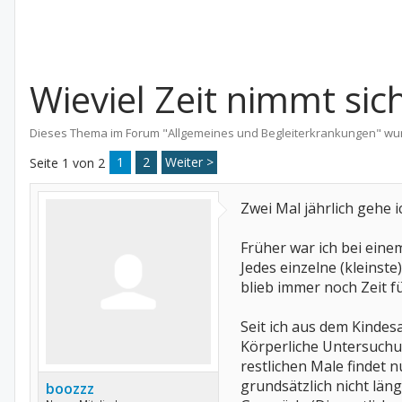
Wieviel Zeit nimmt sic
Dieses Thema im Forum "
Allgemeines und Begleiterkrankungen
" wu
1
2
Weiter >
Seite 1 von 2
Zwei Mal jährlich gehe 
Früher war ich bei eine
Jedes einzelne (kleinst
blieb immer noch Zeit f
Seit ich aus dem Kindes
Körperliche Untersuchung
restlichen Male findet 
grundsätzlich nicht län
boozzz