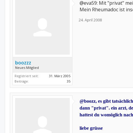
@eva59: Mit "privat" me
Mein Rheumadoc ist insof
24. April 2008
boozzz
Neues Mitglied
Registriert seit:
31. März 2005
Beiträge:
35
@boozz, es gibt tatsächlic
dann "privat". ein arzt, de
hattest du womöglich nach
liebe grüsse