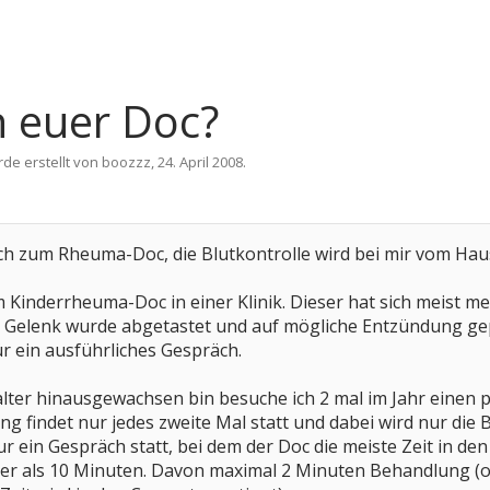
h euer Doc?
rde erstellt von
boozzz
,
24. April 2008
.
ich zum Rheuma-Doc, die Blutkontrolle wird bei mir vom Hau
m Kinderrheuma-Doc in einer Klinik. Dieser hat sich meist 
e) Gelenk wurde abgetastet und auf mögliche Entzündung gepr
ür ein ausführliches Gespräch.
alter hinausgewachsen bin besuche ich 2 mal im Jahr einen 
 findet nur jedes zweite Mal statt und dabei wird nur die Be
nur ein Gespräch statt, bei dem der Doc die meiste Zeit in d
ger als 10 Minuten. Davon maximal 2 Minuten Behandlung (o