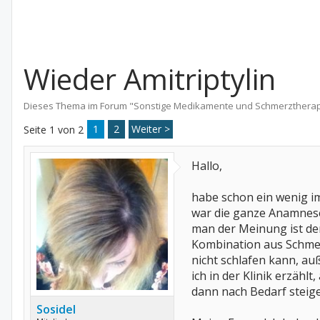
Wieder Amitriptylin
Dieses Thema im Forum "
Sonstige Medikamente und Schmerzthera
1
2
Weiter >
Seite 1 von 2
Hallo,
habe schon ein wenig im
war die ganze Anamnese
man der Meinung ist den
Kombination aus Schmer
nicht schlafen kann, a
ich in der Klinik erzähl
dann nach Bedarf steige
Sosidel