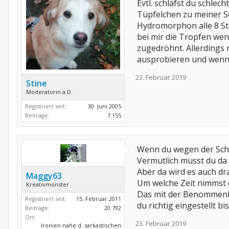
Evtl. schläfst du schlec
Tüpfelchen zu meiner Sc
Hydromorphon alle 8 Std
bei mir die Tropfen wen
zugedröhnt. Allerdings m
ausprobieren und wenn d
23. Februar 2019
Stine
Moderatorin a.D.
Registriert seit:
30. Juni 2005
Beiträge:
7.155
Wenn du wegen der Schm
Vermutlich musst du da e
Aber da wird es auch d
Maggy63
Um welche Zeit nimmst 
Kreativmonster
Das mit der Benommenheit
Registriert seit:
15. Februar 2011
du richtig eingestellt bis
Beiträge:
20.792
Ort:
23. Februar 2019
Ironien nahe d. sarkastischen