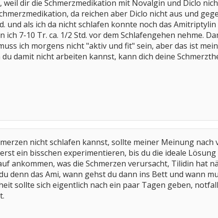
ht, weil dir die Schmerzmedikation mit Novalgin und Diclo nicht
hmerzmedikation, da reichen aber Diclo nicht aus und gege
. und als ich da nicht schlafen konnte noch das Amitriptyl
n ich 7-10 Tr. ca. 1/2 Std. vor dem Schlafengehen nehme. Da
uss ich morgens nicht "aktiv und fit" sein, aber das ist mei
u damit nicht arbeiten kannst, kann dich deine Schmerzthe
erzen nicht schlafen kannst, sollte meiner Meinung nach v
rst ein bisschen experimentieren, bis du die ideale Lösung h
rauf ankommen, was die Schmerzen verursacht, Tilidin hat
du denn das Ami, wann gehst du dann ins Bett und wann m
 sollte sich eigentlich nach ein paar Tagen geben, notfalls 
t.