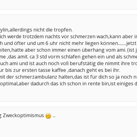
lin,allerdings nicht die tropfen.
ir,ich werde trotzdem nachts vor schmerzen wach,kann aber imm
ch und öfter und um 6 uhr nicht mehr liegen können.........jetz
ten,hatte aber schon immer einen überhang vom ami. (ist jetz
hme ,das amit. ca 3 std vorm schlafen gehen ein und als schme
ch ami und ist auch noch voll berufstätig die nimmt ihre tr
 bis zur ersten tasse kaffee ,danach geht es bei ihr.
it der schmerzambulanz halten,das ist für dich so ja noch ni
t optimal,aber dadurch das ich schon in rente bin,ist einige
dung Zweckoptimismus
...