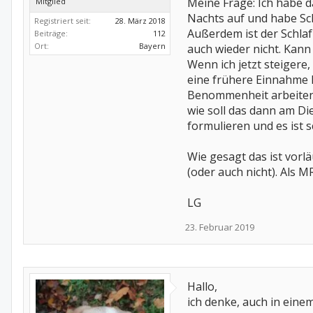
Meine Frage: Ich habe 
Mitglied
Nachts auf und habe Sch
Registriert seit:
28. März 2018
Außerdem ist der Schlaf 
Beiträge:
112
Ort:
Bayern
auch wieder nicht. Kann
Wenn ich jetzt steigere
eine frühere Einnahme 
Benommenheit arbeiten? 
wie soll das dann am Die
formulieren und es ist 
Wie gesagt das ist vor
(oder auch nicht). Als 
LG
23. Februar 2019
Hallo,
ich denke, auch in einem