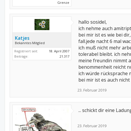
Grenze
hallo sosidel,
ich nehme auch amitripty
bei mir ist es wie bei d
Katjes
fall.jede nacht 6 mal wa
Bekanntes Mitglied
ich muß nicht mehr arbei
Registriert seit:
18. April 2007
tolerabel bleibt. ich ne
Beiträge:
21.317
meine freundin nimmt au
benommenheit reicht nur
ich würde rücksprache m
bei mir ist es auch nich
23. Februar 2019
... schickt dir eine La
23. Februar 2019