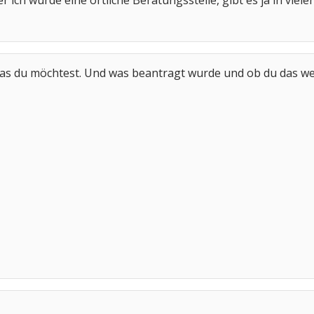
 ich würde eine örtliche Beratungsstelle, gibt es ja in viel
s du möchtest. Und was beantragt wurde und ob du das weit