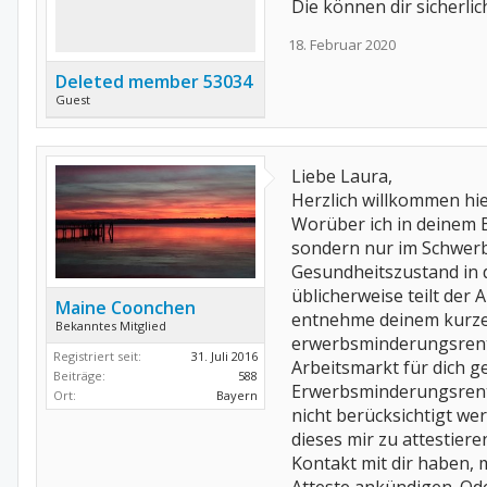
Die können dir sicherli
18. Februar 2020
Deleted member 53034
Guest
Liebe Laura,
Herzlich willkommen hi
Worüber ich in deinem B
sondern nur im Schwerb
Gesundheitszustand in d
üblicherweise teilt der 
Maine Coonchen
entnehme deinem kurzen 
Bekanntes Mitglied
erwerbsminderungsrente 
Registriert seit:
31. Juli 2016
Arbeitsmarkt für dich 
Beiträge:
588
Erwerbsminderungsrente
Ort:
Bayern
nicht berücksichtigt we
dieses mir zu attestier
Kontakt mit dir haben, 