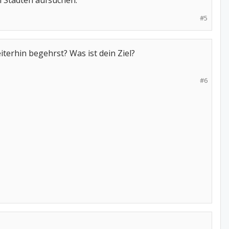
en Städten aufsuchen.
#5
erhin begehrst? Was ist dein Ziel?
#6