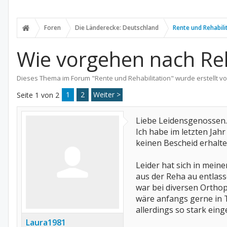
Foren
Die Länderecke: Deutschland
Rente und Rehabili
Wie vorgehen nach Re
Dieses Thema im Forum "
Rente und Rehabilitation
" wurde erstellt v
1
2
Weiter >
Seite 1 von 2
Liebe Leidensgenossen.
Ich habe im letzten Jah
keinen Bescheid erhalte
Leider hat sich in mein
aus der Reha au entlas
war bei diversen Orthop
wäre anfangs gerne in T
allerdings so stark eing
Laura1981