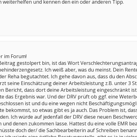
ch weiterhelfen und kennen den ein oder anderen Tipp.
er im Forum!
eitrag gestolpert bin, ist das Wort Verschlechterungsantrag
ehinderzengesetz. Ich weiß aber, was du meinst. Dein Ren
er Reha begutachtet. Ich gehe davon aus, dass du den Absch
Arzt seine Einschätzung deiner Arbeitsleistung z.B. unter 3 
Bericht, dass dort deine Arbeitsleistung eingeschränkt ist 
das Ergebnis war. Und der DRV prüft ob ggf. eine Weterbes
geschlossen ist und du eine wegen nicht Beschäftigungsmög
 bekommst, so etwas gibt es ja auch. Das Problem ist, d
rden. Ich würde auf jedenfall der DRV diese neuen Beschwerd
en und denen zukommen lasse. Hattest du eine volle EMR bea
müsste doch der/ die Sachbearbeiterin auf Schreiben benan