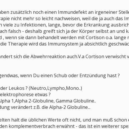
aben zusätzlich noch einen Immundefekt an irgeneiner Stell
apie nicht mehr so leicht nachweisen, weil die ja auch das 
h viele zu Infektionen, lange, bevor die Erkrankung ausbric
h falsch - deshalb greift sich ja der Körper selbst an und
d , wenn sie dann behandelt werden mit Cortison o.a. lange n
 die Therapie wird das Immunsystem ja absichtlich geschwäch
ndert sich die Abwehrreaktion auch.V.a Cortison verwischt 
irgendwas, wenn Du einen Schub oder Entzündung hast ?
der Leukos ? (Neutro,Lympho,Mono..)
ßelektrophorese etwas ?
 Alpha 1,Alpha 2-Globuline, Gamma Globuline..
ng verändert z.B. die Alpha-2 Globuline...
gelten halt die üblichen Werte oft nicht, und man muß sch
 den komplementverbrach erwähnt - das ist ein weiterer sp