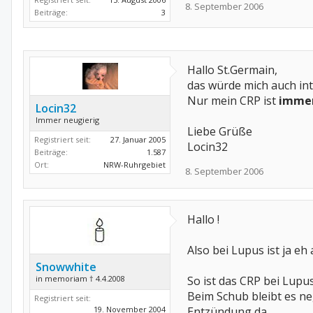
8. September 2006
Beiträge:
3
Hallo St.Germain,
das würde mich auch int
Nur mein CRP ist
imme
Locin32
Immer neugierig
Liebe Grüße
Registriert seit:
27. Januar 2005
Locin32
Beiträge:
1.587
Ort:
NRW-Ruhrgebiet
8. September 2006
Hallo !
Also bei Lupus ist ja eh 
Snowwhite
in memoriam † 4.4.2008
So ist das CRP bei Lupu
Beim Schub bleibt es neg
Registriert seit:
19. November 2004
Entzündung da...