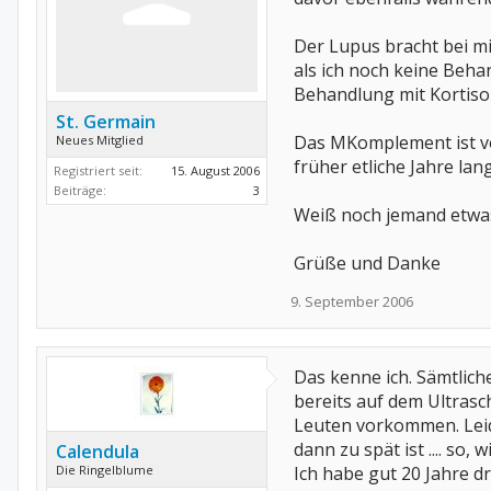
Der Lupus bracht bei mi
als ich noch keine Beha
Behandlung mit Kortiso
St. Germain
Das MKomplement ist vor
Neues Mitglied
früher etliche Jahre l
Registriert seit:
15. August 2006
Beiträge:
3
Weiß noch jemand etwa
Grüße und Danke
9. September 2006
Das kenne ich. Sämtlich
bereits auf dem Ultrasch
Leuten vorkommen. Leide
dann zu spät ist .... so, w
Calendula
Die Ringelblume
Ich habe gut 20 Jahre d