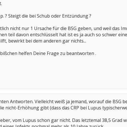
.
p. ? Steigt die bei Schub oder Entzündung ?
tlich nicht nur 1 Ursache für die BSG geben, und weil das 
nen teil davon entschlüsselt hat ist es ja auch so schwer e
lft, bewirkt bei dem anderen gar nichts...
n bißchen helfen Deine Frage zu beantworten .
nten Antworten. Vielleicht weiß ja jemand, worauf die BSG be
ie nicht-Erhöhung gibt (dass das CRP bei Lupus typischerweis
Fieber, vom Lupus schon gar nicht. Das letztemal 38,5 Grad 
 eines Infekts nochmal mehr als 10 Jahre zurück.