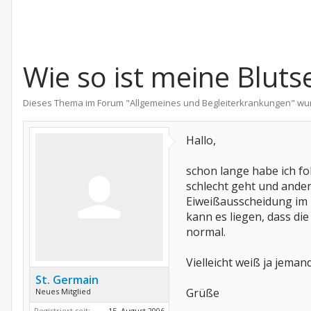
Wie so ist meine Blut
Dieses Thema im Forum "
Allgemeines und Begleiterkrankungen
" wu
Hallo,
schon lange habe ich fo
schlecht geht und andere
Eiweißausscheidung im U
kann es liegen, dass di
normal.
Vielleicht weiß ja jeman
St. Germain
Grüße
Neues Mitglied
Registriert seit:
15. August 2006