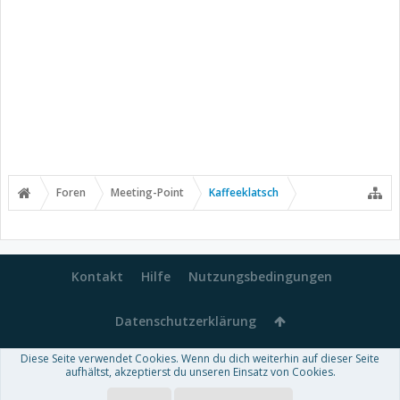
Foren
Meeting-Point
Kaffeeklatsch
Kontakt
Hilfe
Nutzungsbedingungen
Datenschutzerklärung
Diese Seite verwendet Cookies. Wenn du dich weiterhin auf dieser Seite
Forum software by XenForo™
aufhältst, akzeptierst du unseren Einsatz von Cookies.
-
Deutsch von xenDach
Some XenForo functionality crafted by
Audentio Design
.