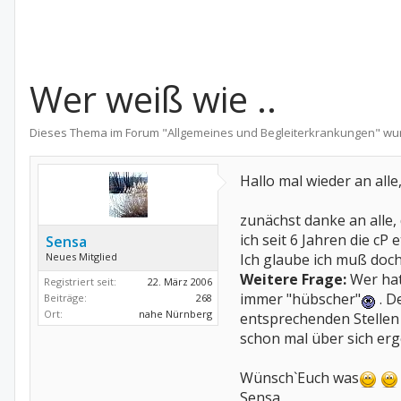
Wer weiß wie ..
Dieses Thema im Forum "
Allgemeines und Begleiterkrankungen
" wu
Hallo mal wieder an alle
zunächst danke an alle, 
ich seit 6 Jahren die cP 
Sensa
Neues Mitglied
Ich glaube ich muß doch 
Weitere Frage:
Wer hat
Registriert seit:
22. März 2006
immer "hübscher"
. D
Beiträge:
268
Ort:
nahe Nürnberg
entsprechenden Stellen 
schon mal über sich erg
Wünsch`Euch was
Sensa