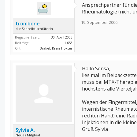
Ansprechpartner für die
Rheumatologie (nicht u
19. September 2006
trombone
die Schreibtischtäterin
Registriert seit:
30. April 2003
Beiträge:
1.653
Ort:
Brakel, Kreis Höxter
Hallo Sensa,
lies mal im Beipackzett
muss bei MTX-Therapie 
höchstens alle Viertelja
Wegen der Fingermittel
internistische Rheumato
rechten Hand) eine Radi
Injektionen in die klei
Gruß Sylvia
Sylvia A.
Neues Mitglied