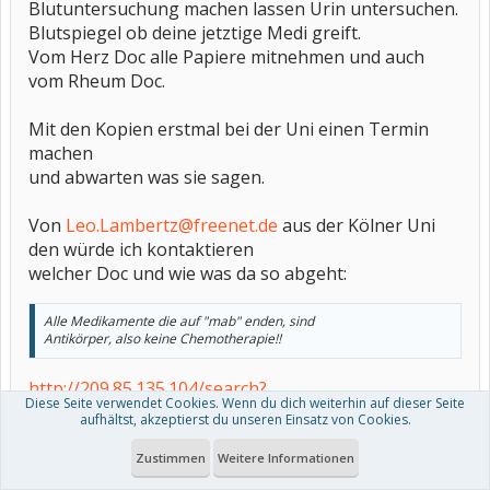
Blutuntersuchung machen lassen Urin untersuchen.
Blutspiegel ob deine jetztige Medi greift.
Vom Herz Doc alle Papiere mitnehmen und auch
vom Rheum Doc.
Mit den Kopien erstmal bei der Uni einen Termin
machen
und abwarten was sie sagen.
Von
Leo.Lambertz@freenet.de
aus der Kölner Uni
den würde ich kontaktieren
welcher Doc und wie was da so abgeht:
Alle Medikamente die auf "mab" enden, sind
Antikörper, also keine Chemotherapie!!
http://209.85.135.104/search?
Diese Seite verwendet Cookies. Wenn du dich weiterhin auf dieser Seite
q=cache:yPEuVSslqUgJ:www.myelom.org/forum/mess
aufhältst, akzeptierst du unseren Einsatz von Cookies.
ages/922.html+MabThera+uni+k%C3%B6ln&hl=de&
ct=clnk&cd=7&gl=de&ie=UTF-8
Zustimmen
Weitere Informationen