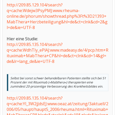
http://209.85.129.104/search?
q=cache:Wdejw3PsyPMJ:www.rheuma-
online.de/phorum/showthread.php%3Ft%3D21393+
MabThera+Herzbeteiligung&hl=de&ct=clnk&cd=2&g
l=de&ie=UTF-8
Hier eine Studie:
http://209.85.135.104/search?
q=cache:WdhTIy_ePlAJ:www.madeasy.de/4/pcp.htm+R
ituximab+MabThera+CP&hl=de&ct=clnk&cd=14&gl=
de&lr=lang_de&ie=UTF-8
Selbst bei sonst schwer behandelbaren Patienten stellte sich bei 51
Prozent der mit Rituximab (»Mabthera«) therapierten eine
zumindest 20-prozentige Verbesserung des Krankheitsbildes ein.
http://209.85.135.104/search?
q=cache:Yl_3W2jJdsEJ:www.oeaz.at/zeitung/3aktuell/2
006/05/haupt/haupt5_2006rheuma.html+Rituximab+