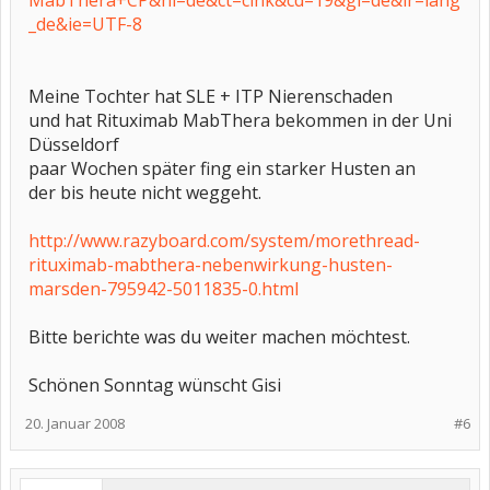
MabThera+CP&hl=de&ct=clnk&cd=19&gl=de&lr=lang
_de&ie=UTF-8
Meine Tochter hat SLE + ITP Nierenschaden
und hat Rituximab MabThera bekommen in der Uni
Düsseldorf
paar Wochen später fing ein starker Husten an
der bis heute nicht weggeht.
http://www.razyboard.com/system/morethread-
rituximab-mabthera-nebenwirkung-husten-
marsden-795942-5011835-0.html
Bitte berichte was du weiter machen möchtest.
Schönen Sonntag wünscht Gisi
20. Januar 2008
#6