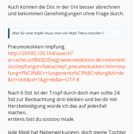
Auch können die Doc in der Uni besser abrechnen
und bekommen Genehmigungen ohne Frage durch.
Was für eine Impfe muss man vor Mab Thera machen ?
Pneumokokken-Impfung
http://209.85.135.104/search?
q=cache:uzX8d3JDDwgJ:www.netdoktor.de/reisemedi
zin/impfungen/fakta/impf_pneumokokken.htm+imp
fung+f%C3%BCr+lungenentz%C3%BCndung&hl=de
&ct=clnk&cd=1&gl=de&ie=UTF-8
Nach 6 Std. ist der Tropf durch doch man sollte 24
Std zur Beobachtung drin bleiben und bei dir mit
Herzbeteidigung würde ich das auf jedenfall
machen,
erstens bist du sooooo müde.
Jede Medi hat Nebenwirkungen, doch meine Tochter