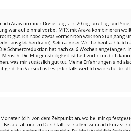
 ich Arava in einer Dosierung von 20 mg pro Tag und 5mg P
ung war auf einmal vorbei. MTX mit Arava kombinieren wollte
es recht gut. Ich habe etwas vermehrten weichen Stuhlgang un
eder ausgleichen kann). Seit ca. einer Woche beobachte ich 
Die Schmerzreduktion hat nach ca. 6 Wochen angefangen. 
 Mensch. Die Morgensteifigkeit ist fast vorbei und ich kann 
en, was mir zusätzlich gut tut. Meine Erfahrungen sind als
t geht. Ein Versuch ist es jedenfalls wert.Ich wünsche dir a
Monaten (d.h. von dem Zeitpunkt an, wo bei mir cp festgeste
 Bis auf ab und zu Durchfall - vor allem wenn ich kurz vo