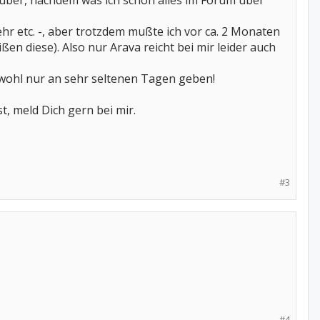
darüber, nachdem was ich schon alles im Forum über
r etc. -, aber trotzdem mußte ich vor ca. 2 Monaten
en diese). Also nur Arava reicht bei mir leider auch
s wohl nur an sehr seltenen Tagen geben!
t, meld Dich gern bei mir.
#3
#4