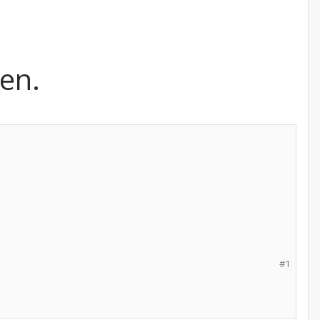
en.
#1