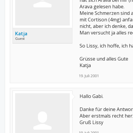
hat sich Arava bei mir (
Arava gelesen habe.
Meine Schmerzen sind au
mit Cortison (4mg) anfa
nicht, aber ich denke, d
Man versucht ja alles r
Katja
Guest
So Lissy, ich hoffe, ic
Grüsse und alles Gute
Katja
19. Juli 2001
Hallo Gabi.
Danke für deine Antwort
Aber erstmals recht her
Gruß Lissy
19. Juli 2001