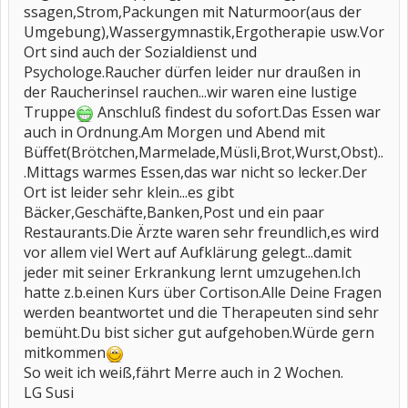
ssagen,Strom,Packungen mit Naturmoor(aus der
Umgebung),Wassergymnastik,Ergotherapie usw.Vor
Ort sind auch der Sozialdienst und
Psychologe.Raucher dürfen leider nur draußen in
der Raucherinsel rauchen...wir waren eine lustige
Truppe
Anschluß findest du sofort.Das Essen war
auch in Ordnung.Am Morgen und Abend mit
Büffet(Brötchen,Marmelade,Müsli,Brot,Wurst,Obst)..
.Mittags warmes Essen,das war nicht so lecker.Der
Ort ist leider sehr klein...es gibt
Bäcker,Geschäfte,Banken,Post und ein paar
Restaurants.Die Ärzte waren sehr freundlich,es wird
vor allem viel Wert auf Aufklärung gelegt...damit
jeder mit seiner Erkrankung lernt umzugehen.Ich
hatte z.b.einen Kurs über Cortison.Alle Deine Fragen
werden beantwortet und die Therapeuten sind sehr
bemüht.Du bist sicher gut aufgehoben.Würde gern
mitkommen
So weit ich weiß,fährt Merre auch in 2 Wochen.
LG Susi