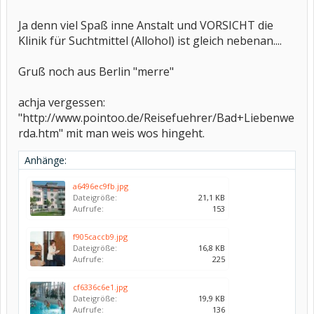
Ja denn viel Spaß inne Anstalt und VORSICHT die
Klinik für Suchtmittel (Allohol) ist gleich nebenan....
Gruß noch aus Berlin "merre"
achja vergessen:
"http://www.pointoo.de/Reisefuehrer/Bad+Liebenwe
rda.htm" mit man weis wos hingeht.
Anhänge:
a6496ec9fb.jpg
Dateigröße:
21,1 KB
Aufrufe:
153
f905caccb9.jpg
Dateigröße:
16,8 KB
Aufrufe:
225
cf6336c6e1.jpg
Dateigröße:
19,9 KB
Aufrufe:
136