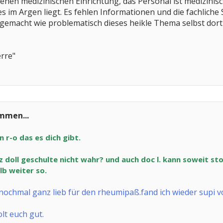
denen medizinischen Einrichtung, das Personal ist medizini
 im Argen liegt. Es fehlen Informationen und die fachliche Se
gemacht wie problematisch dieses heikle Thema selbst dort g
erre"
immen...
 r-o das es dich gibt.
 doll geschulte nicht wahr? und auch doc l. kann soweit stol
lb weiter so.
nochmal ganz lieb für den rheumipaß.fand ich wieder supi v
lt euch gut.