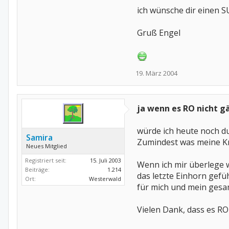
ich wünsche dir einen 
Gruß Engel
19. März 2004
ja wenn es RO nicht g
würde ich heute noch d
Samira
Zumindest was meine Kra
Neues Mitglied
Registriert seit:
15. Juli 2003
Wenn ich mir überlege w
Beiträge:
1.214
das letzte Einhorn gefü
Ort:
Westerwald
für mich und mein gesam
Vielen Dank, dass es RO 