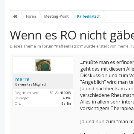
Foren
Meeting-Point
Kaffeeklatsch
Wenn es RO nicht gäb
Dieses Thema im Forum "
Kaffeeklatsch
" wurde erstellt von
merre
,
1
...müßte man es erfind
geht das mit diesem Al
Disskussion und zum Ver
merre
"Angeblich" wird man te
Bekanntes Mitglied
Ja und nachher kam auc
Registriert seit:
30. April 2003
verschiedene Rheumathe
Beiträge:
4.196
Alles in allem sehr inte
Ort:
Berlin
vorsichtigem Therapiean
Ja und nun zum "man mü