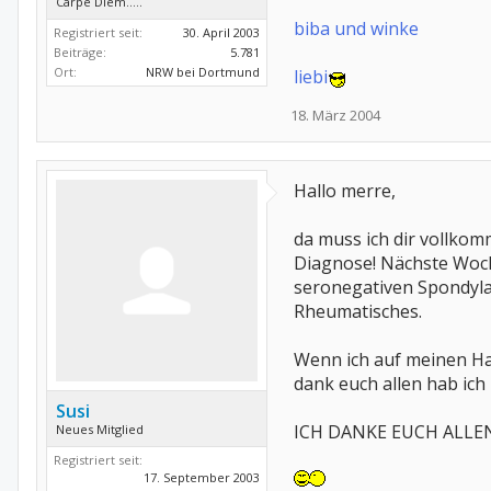
Carpe Diem.....
biba und winke
Registriert seit:
30. April 2003
Beiträge:
5.781
Ort:
NRW bei Dortmund
liebi
18. März 2004
Hallo merre,
da muss ich dir vollkom
Diagnose! Nächste Woche
seronegativen Spondyla
Rheumatisches.
Wenn ich auf meinen Ha
dank euch allen hab ic
Susi
ICH DANKE EUCH ALLE
Neues Mitglied
Registriert seit:
17. September 2003