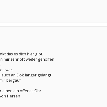
kt das es dich hier gibt.
en mir sehr oft weiter geholfen
t
los war.
h auch an Dok langer gelangt
 mir bergauf
r einen ein offenes Ohr
 von Herzen