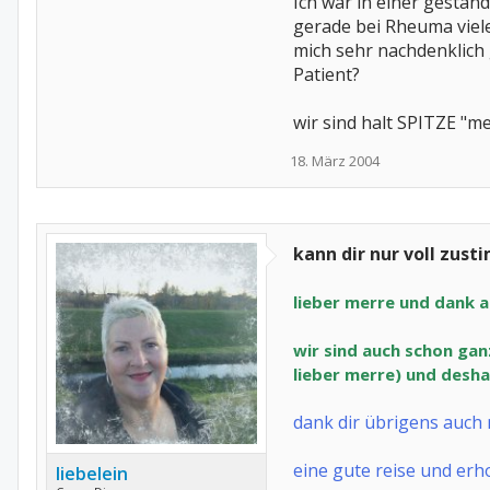
Ich war in einer gestan
gerade bei Rheuma vieles
mich sehr nachdenklich 
Patient?
wir sind halt SPITZE "m
18. März 2004
kann dir nur voll zust
lieber merre und dank an
wir sind auch schon ganz
lieber merre) und desha
dank dir übrigens auch 
eine gute reise und erho
liebelein