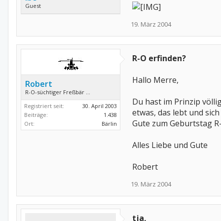
Guest
19. März 2004
R-O erfinden?
Hallo Merre,
Robert
R-O-süchtiger Freßbär ...
Du hast im Prinzip völli
Registriert seit:
30. April 2003
etwas, das lebt und sic
Beiträge:
1.438
Gute zum Geburtstag R-O
Ort:
Bärlin
Alles Liebe und Gute
Robert
19. März 2004
tja,