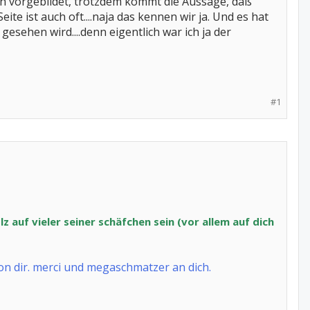
sch vorgebildet, trotzdem kommt die Aussage, daß
ite ist auch oft....naja das kennen wir ja. Und es hat
esehen wird....denn eigentlich war ich ja der
#1
z auf vieler seiner schäfchen sein (vor allem auf dich
on dir. merci und megaschmatzer an dich.