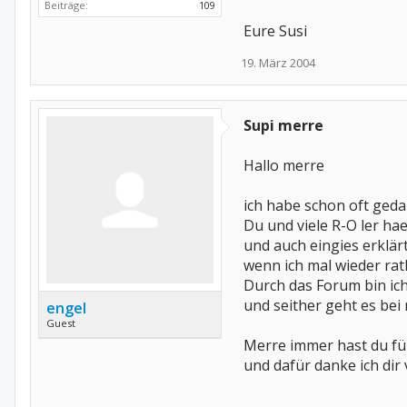
Beiträge:
109
Eure Susi
19. März 2004
Supi merre
Hallo merre
ich habe schon oft gedan
Du und viele R-O ler ha
und auch eingies erklär
wenn ich mal wieder rat
Durch das Forum bin ic
und seither geht es bei
engel
Guest
Merre immer hast du fü
und dafür danke ich dir