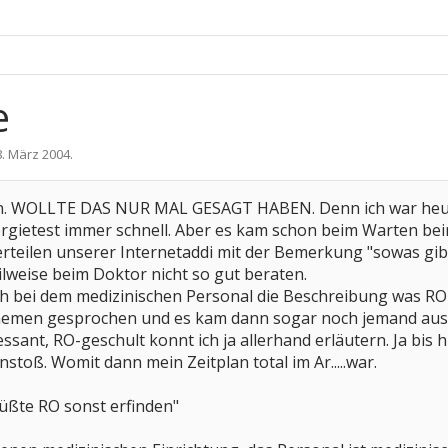
e
8. März 2004
.
en. WOLLTE DAS NUR MAL GESAGT HABEN. Denn ich war heute 
lergietest immer schnell. Aber es kam schon beim Warten b
teilen unserer Internetaddi mit der Bemerkung "sowas gibt
ilweise beim Doktor nicht so gut beraten.
h bei dem medizinischen Personal die Beschreibung was RO 
men gesprochen und es kam dann sogar noch jemand aus d
ressant, RO-geschult konnt ich ja allerhand erläutern. Ja bi
stoß. Womit dann mein Zeitplan total im Ar.....war.
ßte RO sonst erfinden"