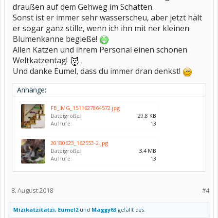
draußen auf dem Gehweg im Schatten.
Sonst ist er immer sehr wasserscheu, aber jetzt hält
er sogar ganz stille, wenn ich ihn mit ner kleinen
Blumenkanne begieße!
Allen Katzen und ihrem Personal einen schönen
Weltkatzentag!
Und danke Eumel, dass du immer dran denkst!
Anhänge:
FB_IMG_1511627864572.jpg
Dateigröße:
29,8 KB
Aufrufe:
13
20180623_162553-2.jpg
Dateigröße:
3,4 MB
Aufrufe:
13
8. August 2018
#4
Mizikatzitatzi
,
Eumel2
und
Maggy63
gefällt das.