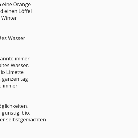
a eine Orange
d einen Löffel
m Winter
ißes Wasser
annte immer
altes Wasser.
io Limette
en ganzen tag
d immer
glichkeiten.
 günstig. bio.
der selbstgemachten