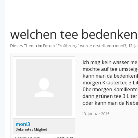
welchen tee bedenkenl
Dieses Thema im Forum "
Ernährung
" wurde erstellt von
moni3
,
13. J
ich mag kein wasser mehr
möchte auf tee umsteig
kann man da bedenkenlo
morgen Kräutertee 3 Li
übermorgen Kamillentee
dann grünen tee 3 Liter
oder kann man da Neben
13. Januar 2015
moni3
Bekanntes Mitglied
Registriert seit:
7. März 2010