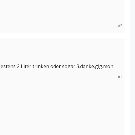
#2
tens 2 Liter trinken oder sogar 3.danke.glg.moni
#3