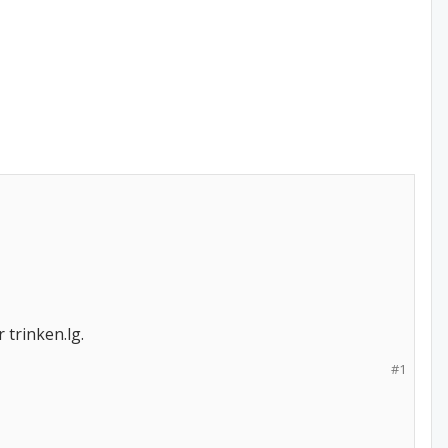
trinken.lg.
#1