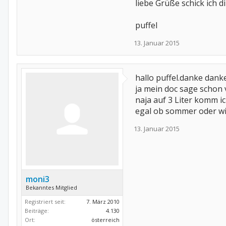
liebe Grüße schick ich di
puffel
13. Januar 2015
hallo puffel.danke danke
ja mein doc sage schon v
naja auf 3 Liter komm ic
egal ob sommer oder wi
13. Januar 2015
moni3
Bekanntes Mitglied
Registriert seit:
7. März 2010
Beiträge:
4.130
Ort:
österreich