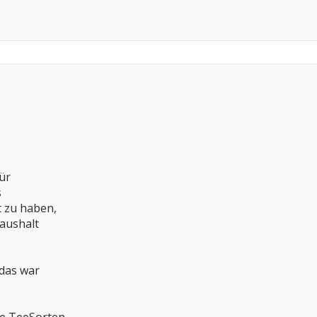
für
s
t zu haben,
Haushalt
 das war