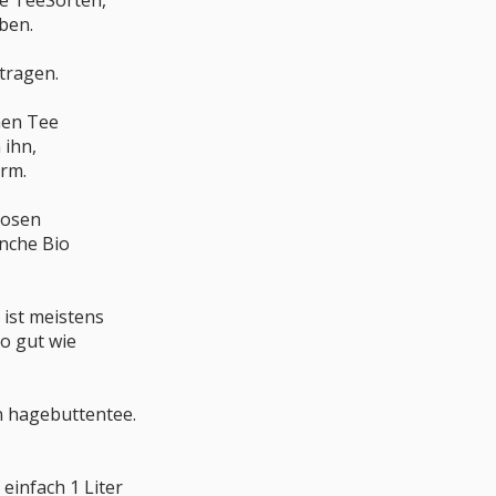
lle TeeSorten,
ben.
rtragen.
nen Tee
 ihn,
arm.
losen
nche Bio
ist meistens
o gut wie
en hagebuttentee.
einfach 1 Liter