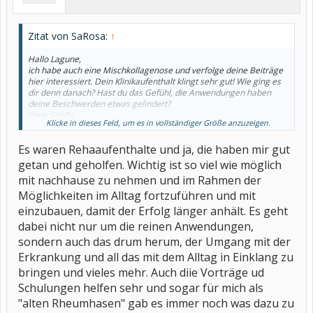
Zitat von SaRosa:
↑
Hallo Lagune,
ich habe auch eine Mischkollagenose und verfolge deine Beiträge
hier interessiert. Dein Klinikaufenthalt klingt sehr gut! Wie ging es
dir denn danach? Hast du das Gefühl, die Anwendungen haben
deine Beschwerden etwas gelindert?
Viele Grüße
Klicke in dieses Feld, um es in vollständiger Größe anzuzeigen.
SaRosa
Es waren Rehaaufenthalte und ja, die haben mir gut
getan und geholfen. Wichtig ist so viel wie möglich
mit nachhause zu nehmen und im Rahmen der
Möglichkeiten im Alltag fortzuführen und mit
einzubauen, damit der Erfolg länger anhält. Es geht
dabei nicht nur um die reinen Anwendungen,
sondern auch das drum herum, der Umgang mit der
Erkrankung und all das mit dem Alltag in Einklang zu
bringen und vieles mehr. Auch diie Vorträge ud
Schulungen helfen sehr und sogar für mich als
"alten Rheumhasen" gab es immer noch was dazu zu