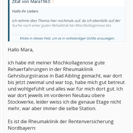
Zitat von Mara1963:
↑
Hallo ihr Lieben,
ich nehme dies Thema hier nochmals auf, da ich ebenfalls auf der
Suche nach einer guten Rehaklinik bei Mischkollagenose bin.
Wäre schön, wenn ihr mir über eure Erfahrungen berichten
Klicke in dieses Feld, um es in vollständiger Größe anzuzeigen.
würdet, ein Einzelzimmer ist mir wichtig und wenn ein
Schwimmbad im Haus wäre, wäre das toll.
Hallo Mara,
Viele Grüße
Mara
ich habe mit meiner Mischkollagenose gute
Rehaerfahrungen in der Rheumaklinik
Gehrsburgstrasse in Bad Aibling gemacht, war dort
bis jetzt zweimal und war top, habe mich gut betreut
und wohlgefühlt und alles war für mich dort gut. Ich
war dort jeweils im vorderen Neubau obere
Stockwerke, leider weiss ich die genaue Etage nicht
mehr, war aber immer die selbe Station.
Es ist die Rheumaklinik der Rentenversicherung
Nordbayern: