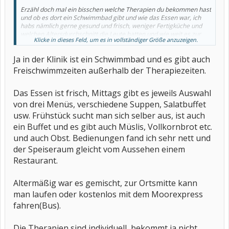
Erzähl doch mal ein bisschen welche Therapien du bekommen hast
und ob es dort ein Schwimmbad gibt und wie das Essen war, ich
habs nämlich gerne gesund und frisch, weniger Fertigküche und
welchen Altersdurchschnitt die Leute hatten und wie weit es zur
Klicke in dieses Feld, um es in vollständiger Größe anzuzeigen.
Stadt ist und wie lange du dort warst?
Ja in der Klinik ist ein Schwimmbad und es gibt auch
, falls du mir gerne mehr erzählen magst, ich bin nämlich
neugierig.
Freischwimmzeiten außerhalb der Therapiezeiten.
Mara
Das Essen ist frisch, Mittags gibt es jeweils Auswahl
von drei Menüs, verschiedene Suppen, Salatbuffet
usw. Frühstück sucht man sich selber aus, ist auch
ein Buffet und es gibt auch Müslis, Vollkornbrot etc.
und auch Obst. Bedienungen fand ich sehr nett und
der Speiseraum gleicht vom Aussehen einem
Restaurant.
Altermäßig war es gemischt, zur Ortsmitte kann
man laufen oder kostenlos mit dem Moorexpress
fahren(Bus).
Die Therapien sind individuell, bekommt ja nicht