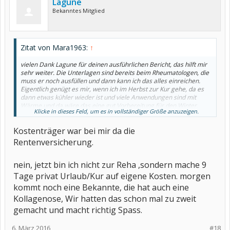
Lagune
Bekanntes Mitglied
Zitat von Mara1963:
↑
vielen Dank Lagune für deinen ausführlichen Bericht, das hilft mir
sehr weiter. Die Unterlagen sind bereits beim Rheumatologen, die
muss er noch ausfüllen und dann kann ich das alles einreichen.
Eigentlich genügt es mir, wenn ich im Herbst zur Kur gehe, da es
dann etwas kühler wieder ist und viele Anwendungen sind mit
Wärme und da wäre das eine gut Vorbereitung für den Winter.
Klicke in dieses Feld, um es in vollständiger Größe anzuzeigen.
Lagune, wer hat die Kur bezahlt, die Krankenkasse oder die
Kostenträger war bei mir da die
Rentenversicherung? Gehst du denn wieder ins gleiche Haus jetzt,
da ich im Essensthread gelesen hatte, dass du zur Kur gehst.
Rentenversicherung.
Mara
nein, jetzt bin ich nicht zur Reha ,sondern mache 9
Tage privat Urlaub/Kur auf eigene Kosten. morgen
kommt noch eine Bekannte, die hat auch eine
Kollagenose, Wir hatten das schon mal zu zweit
gemacht und macht richtig Spass.
6. März 2016
#18