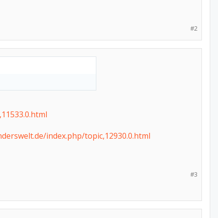
#2
,11533.0.html
derswelt.de/index.php/topic,12930.0.html
#3