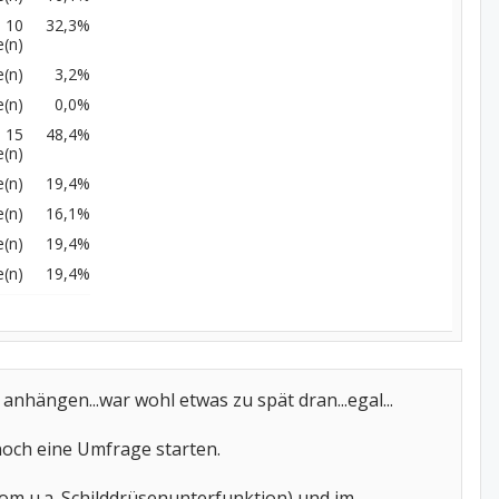
10
32,3%
(n)
(n)
3,2%
(n)
0,0%
15
48,4%
(n)
(n)
19,4%
(n)
16,1%
(n)
19,4%
(n)
19,4%
nhängen...war wohl etwas zu spät dran...egal...
och eine Umfrage starten.
m u.a. Schilddrüsenunterfunktion) und im