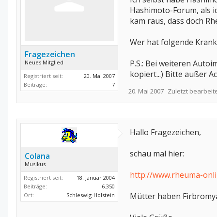
Hashimoto-Forum, als i
kam raus, dass doch Rheu
Wer hat folgende Krankh
Fragezeichen
P.S.: Bei weiteren Auto
Neues Mitglied
kopiert...) Bitte außer A
Registriert seit:
20. Mai 2007
Beiträge:
7
20. Mai 2007
Zuletzt bearbeit
Hallo Fragezeichen,
schau mal hier:
Colana
Musikus
http://www.rheuma-onl
Registriert seit:
18. Januar 2004
Beiträge:
6.350
Mütter haben Firbromya
Ort:
Schleswig-Holstein