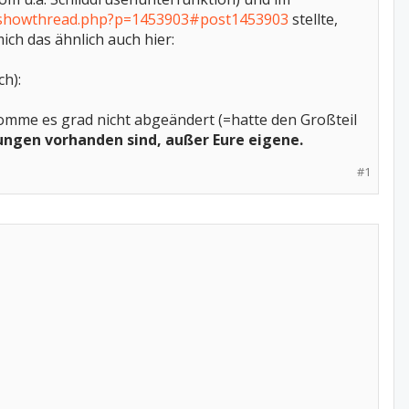
/showthread.php?p=1453903#post1453903
stellte,
ich das ähnlich auch hier:
h):
komme es grad nicht abgeändert (=hatte den Großteil
gen vorhanden sind, außer Eure eigene.
#1