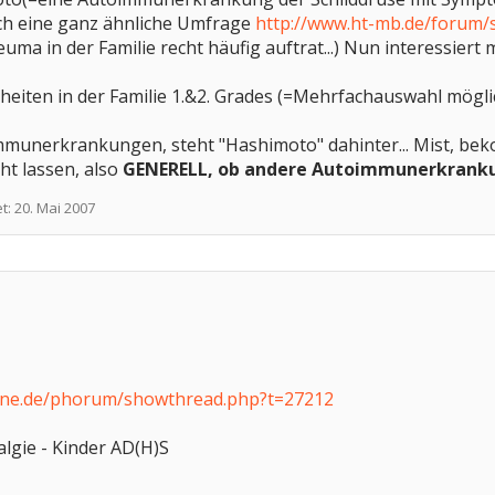
ch eine ganz ähnliche Umfrage
http://www.ht-mb.de/forum
ma in der Familie recht häufig auftrat...) Nun interessiert m
eiten in der Familie 1.&2. Grades (=Mehrfachauswahl möglic
immunerkrankungen, steht "Hashimoto" dahinter... Mist, be
cht lassen, also
GENERELL, ob andere Autoimmunerkrankun
et:
20. Mai 2007
ine.de/phorum/showthread.php?t=27212
lgie - Kinder AD(H)S