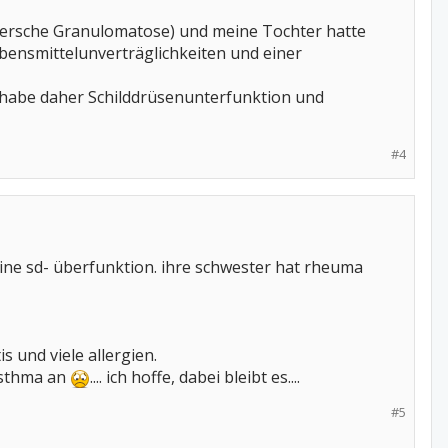
nersche Granulomatose) und meine Tochter hatte
bensmittelunverträglichkeiten und einer
t, habe daher Schilddrüsenunterfunktion und
#4
ine sd- überfunktion. ihre schwester hat rheuma
s und viele allergien.
 asthma an
.... ich hoffe, dabei bleibt es....
#5