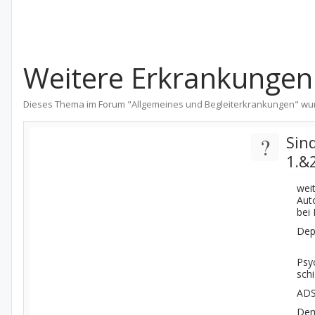
Weitere Erkrankungen 
Dieses Thema im Forum "
Allgemeines und Begleiterkrankungen
" wu
?
Sin
1.&
wei
Aut
bei 
Dep
Psy
sch
ADS
De