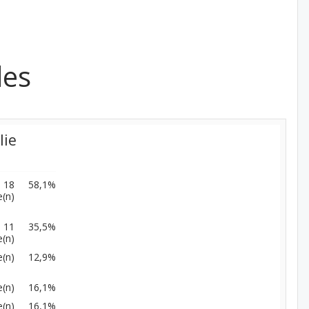
des
lie
18
58,1%
(n)
11
35,5%
(n)
(n)
12,9%
(n)
16,1%
(n)
16,1%