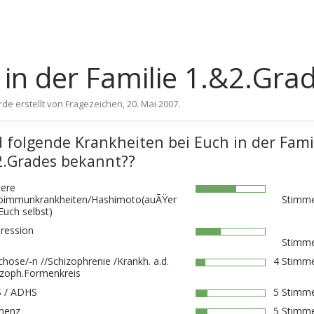
in der Familie 1.&2.Gra
rde erstellt von
Fragezeichen
,
20. Mai 2007
.
d folgende Krankheiten bei Euch in der Fami
2.Grades bekannt??
tere
oimmunkrankheiten/Hashimoto(auÃŸer
Stimme
Euch selbst)
ression
Stimme
chose/-n //Schizophrenie /Krankh. a.d.
4 Stimme
izoph.Formenkreis
 / ADHS
5 Stimme
menz
5 Stimme