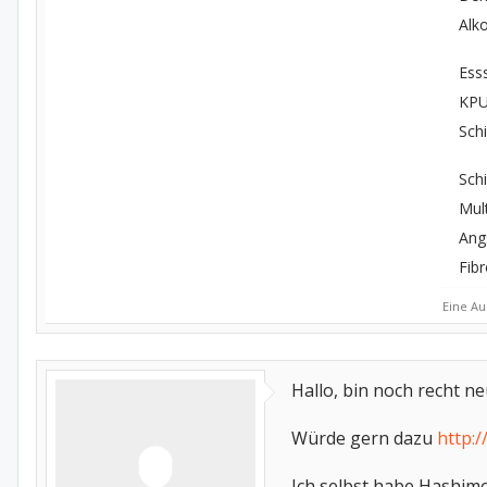
Alk
Esss
KP
Sch
Sch
Mult
Ang
Fib
Eine Au
Hallo, bin noch recht n
Würde gern dazu
http:
Ich selbst habe Hashim