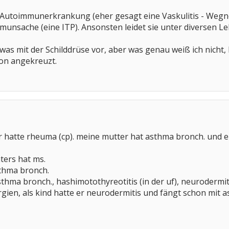
e Autoimmunerkrankung (eher gesagt eine Vaskulitis - Weg
unsache (eine ITP). Ansonsten leidet sie unter diversen Le
 was mit der Schilddrüse vor, aber was genau weiß ich nich
on angekreuzt.
 hatte rheuma (cp). meine mutter hat asthma bronch. und e
ters hat ms.
thma bronch.
thma bronch., hashimotothyreotitis (in der uf), neurodermiti
ergien, als kind hatte er neurodermitis und fängt schon mit