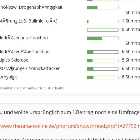
ohol-bzw. DrogenabhÃ¤ngigkeit
Stimme
tÃ¶rung (z.B. Bulimie, o.Ã¤.)
1 Stimme
U
0 Stimme
ilddrÃ¼senunterfunktion
Stimme
ilddrÃ¼senÃ¼berfunktion
6 Stimme
iples Sklerose
5 Stimme
ststÃ¶rungen /Panickattacken
6 Stimme
romyalgie
6 Stimme
swahl mehrerer Antworten ist erlaubt.
eu und wollte ursprünglich zum 1.Beitrag noch eine Umfrage a
//www.rheuma-online.de/phorum/showthread.php?t=27792
n
oto(=eine Autoimmunerkrankung der Schilddrüse mit Sympto