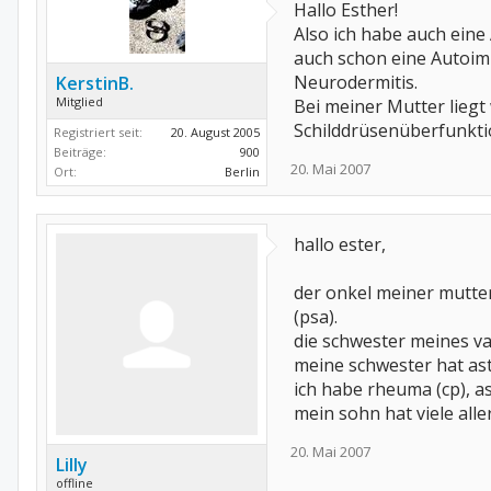
Hallo Esther!
Also ich habe auch ein
auch schon eine Autoimm
Neurodermitis.
KerstinB.
Mitglied
Bei meiner Mutter liegt
Schilddrüsenüberfunkti
Registriert seit:
20. August 2005
Beiträge:
900
20. Mai 2007
Ort:
Berlin
hallo ester,
der onkel meiner mutter
(psa).
die schwester meines va
meine schwester hat as
ich habe rheuma (cp), as
mein sohn hat viele all
20. Mai 2007
Lilly
offline